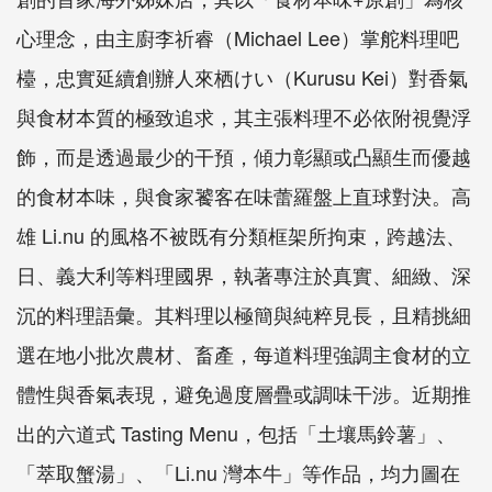
心理念，由主廚李祈睿（Michael Lee）掌舵料理吧
檯，忠實延續創辦人來栖けい（Kurusu Kei）對香氣
與食材本質的極致追求，其主張料理不必依附視覺浮
飾，而是透過最少的干預，傾力彰顯或凸顯生而優越
的食材本味，與食家饕客在味蕾羅盤上直球對決。高
雄 Li.nu 的風格不被既有分類框架所拘束，跨越法、
日、義大利等料理國界，執著專注於真實、細緻、深
沉的料理語彙。其料理以極簡與純粹見長，且精挑細
選在地小批次農材、畜產，每道料理強調主食材的立
體性與香氣表現，避免過度層疊或調味干涉。近期推
出的六道式 Tasting Menu，包括「土壤馬鈴薯」、
「萃取蟹湯」、「Li.nu 灣本牛」等作品，均力圖在