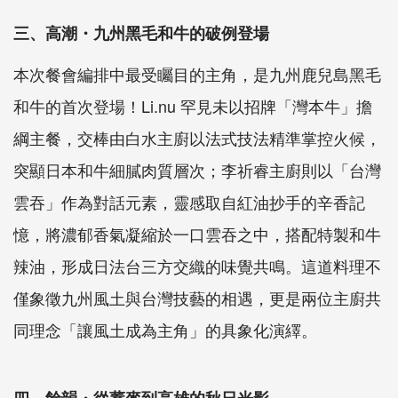
三、高潮・九州黑毛和牛的破例登場
本次餐會編排中最受矚目的主角，是九州鹿兒島黑毛
和牛的首次登場！Li.nu 罕見未以招牌「灣本牛」擔
綱主餐，交棒由白水主廚以法式技法精準掌控火候，
突顯日本和牛細膩肉質層次；李祈睿主廚則以「台灣
雲吞」作為對話元素，靈感取自紅油抄手的辛香記
憶，將濃郁香氣凝縮於一口雲吞之中，搭配特製和牛
辣油，形成日法台三方交織的味覺共鳴。這道料理不
僅象徵九州風土與台灣技藝的相遇，更是兩位主廚共
同理念「讓風土成為主角」的具象化演繹。