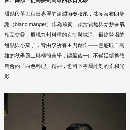
四、餘韻・從蕎麥到高雄的秋日光影
甜點段落以秋日專屬的溫潤節奏收尾，蕎麥茶布朗曼
謝（blanc manger）作為前奏，柔滑質地與焙炒香氣
相互交疊，展現九州料理的克制與純淨。最終登場的
甜點與小菓子，皆由李祈睿主廚創作——靈感取自高
雄的秋季風土與極簡美學，讓最後一口不僅延續整體
餐會的「白色料理」精神，也留下專屬此刻的柔和光
影。