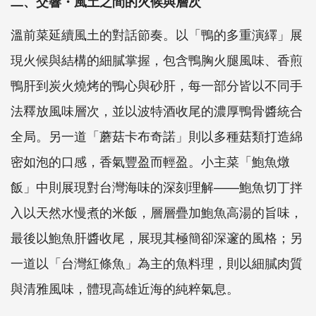
二、交響・風土之間的火候與層次
溫前菜延續風土的對話節奏。以「鴨的多重演繹」展
現火候與結構的細膩掌握，包含鴨胸火腿風味、香煎
鴨肝到炭火燒烤的鴨心與砂肝，每一部分皆以不同手
法釋放風味層次，並以波特酒收尾的濃厚鴨骨醬統合
全局。另一道「蘑菇卡布奇諾」則以多種菇類打造綿
密如泡的口感，香氣豐盈而輕盈。小主菜「鮑魚燉
飯」中則展現對台灣海味的深刻理解——鮑魚切丁拌
入以天然水慢煮的米飯，層層疊加鮑魚高湯的旨味，
最後以鮑魚肝醬收尾，展現其極簡卻深邃的風格；另
一道以「台灣紅條魚」為主的魚料理，則以細膩肉質
與清雅風味，體現高雄近海的純粹氣息。