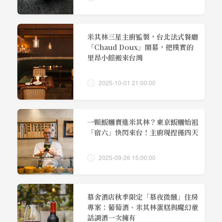
米其林三星主廚監製，台北法式餐廳
「Chaud Doux」開幕，把樸實的
里昂小館搬來台灣
2025-10-01 21:00:00
一顆飯糰賣進米其林？東京飯糰始祖
「宿六」快閃來台！主廚現捏僅四天
2025-09-26 15:00:00
慕舍酒店秋季限定「慕夜微醺」住房
專案：葡萄酒、米其林蛋糕與魔幻童
話調酒一次擁有