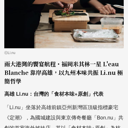
ⓒLi.nu
兩大港灣的饗宴航程・福岡米其林一星 L'eau
Blanche 靠岸高雄，以九州本味共振 Li.nu 極
簡哲學
高雄 Li.nu：台灣的「食材本味+原創」代表
「Li.nu」坐落於高雄前鎮亞州新灣區頂級指標豪宅
《定潮》，為國城建設與東京傳奇餐廳「Bon.nu」共
創的首家海外姊妹店，其以「食材本味+原創」為核