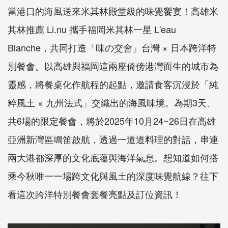
當港口的海風送來米其林殿堂級的味覺饗宴！高雄米
其林推薦 Li.nu 攜手福岡米其林一星 L'eau
Blanche，共同打造「味の交會」台灣 × 日本跨洋特
別餐會。以高雄與福岡這兩座倚傍港灣而生的城市為
靈感，將餐桌化作航程的起點，邀請食客沉浸於「純
粹風土 × 九州法式」交織出的海風味境。為期3天、
共6場的限定餐會，將於2025年10月24~26日在高雄
亞洲新灣區鳴笛啟航，透過一道道料理的對話，串連
兩大港都深厚的文化底蘊與海洋氣息。想知道如何搭
乘今秋唯一一場跨文化與風土的深度味覺航線？往下
看這次跨洋特別餐會套餐亮點及訂位資訊！