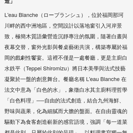
造」
L'eau Blanche（ローブランシュ），位於福岡那珂
川畔的西中洲地區，空間設計以落地窗引入河岸景
致，極簡木質語彙營造沉靜專注的氛圍，隨著白晝與
夜幕交替，窗外光影與餐桌藝術共演，構築專屬於福
岡的戲劇性饗宴。這裡不僅是一處餐廳，更是主廚白
水鉄平（Teppei Shiromizu）將日本美學與法式技藝
凝聚於一盤的創意舞台。餐廳名稱 L'eau Blanche 在
法文中意為「白色的水」，象徵白水其主廚料理哲學
「白色料理」──自由的法式創造，結合九州海鮮、
野味與蔬果，化為細膩而大膽的盤面。在自由靈魂的
驅動下為食客創造嶄新的感官語境，強調「每一道菜
都是此刻、只屬於此刻的呈現」，以料理書寫獨一無