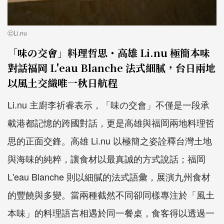
ⓒLi.nu
「味の交會」料理哲思・高雄 Li.nu 極簡本味
對話福岡 L'eau Blanche 法式細膩，台日兩地
以風土交織唯一秋日航程
Li.nu 主廚李祈睿表示，「味の交會」不僅是一段承
載港都記憶的跨國對話，更是高雄與福岡兩地料理哲
思的正面交鋒。高雄 Li.nu 以極簡之姿詮釋台灣土地
與海味的純粹，讓食材以最真誠的方式說話；福岡
L'eau Blanche 則以細膩的法式語彙，展演九州食材
的豐饒與多變。當兩種截然不同卻同樣專注於「風土
本味」的料理語言相遇於同一餐桌，食客得以透過一