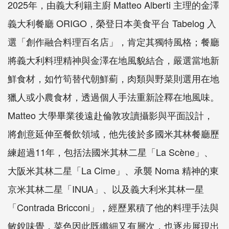
2025年，由義大利籍主廚 Matteo Alberti 主理的金澤
義大利餐廳 ORIGO，榮登日本美食平台 Tabelog 入
選「創作融合料理百名店」，肯定其獨特風格；餐廳
將義大利料理精神與金澤在地風貌結合，嚴選當地新
鮮食材，如竹筍替代朝鮮薊，肉類與野菜則選用在地
獵人或小農食材，透過個人手法重新詮釋在地風味。
Matteo 大學畢業後遠赴倫敦攻讀攝影與平面設計，
將創意延伸至餐飲領域，他先後於多國米其林餐廳歷
練超過11年，包括法國米其林二星「La Scène」、
大阪米其林二星「La Cime」、承襲 Noma 精神的東
京米其林二星「INUA」、以及義大利米其林一星
「Contrada Bricconi」，經歷累積了他的料理手法與
敏銳味覺，菜色因此既纖細又有層次，也逐步展現出