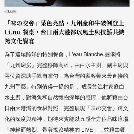
ⓒLi.nu
「味の交會」菜色亮點・九州產和牛破例登上
Li.nu 餐桌，台日兩大港都以風土與技藝共織
跨文化饗宴
為了這場跨洋的特別餐會，L'eau Blanche 團隊將
「九州廚房」完整移師高雄，由白水主廚、副主廚與
兩位資深助手親自掌勺，為台灣的賓客帶來最直接的
九州手藝。特別值得一提的是， 成長於漁村家庭白
水主廚，對海魚和自然懷抱深厚的感情，他將藉由台
日兩大港灣的食材對照，完整展現「味の交會」跨文
化的深度與精神，期待來賓能以五感全方位品味這場
「純粹而熱烈、帶著搖滾精神的 LIVE」，並藉由餐