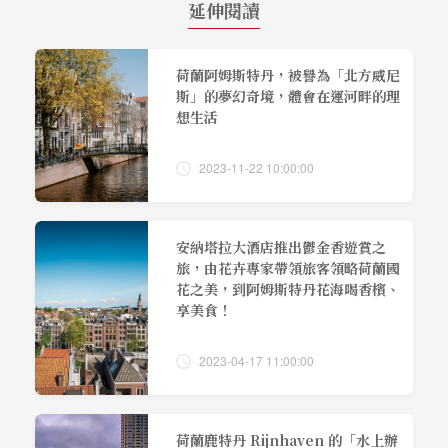
延伸閱讀
荷蘭阿姆斯特丹，被譽為「北方威尼
斯」的夢幻奇境，體會在運河畔的理
想生活
2023-11-22 10:00:00
安納塔拉大酒店推出鬱金香遊賞之
旅，由花卉專家帶領旅客領略荷蘭國
花之美，到阿姆斯特丹花海喝香檳、
享美食！
2023-04-17 11:00:00
荷蘭鹿特丹 Rijnhaven 的「水上辦