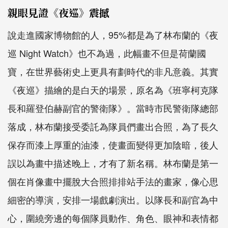
親眼見證《夜巡》震撼
說走進國家博物館的人，95%都是為了林布蘭的《夜
巡 Night Watch》也不為過，此幅畫不但是荷蘭國
寶，在世界藝術史上更具有劃時代的非凡意義。其實
《夜巡》描繪的是白天的場景，原名為《班寧柯克隊
長和羅登伯赫副官的警衛隊》。當時市民警衛隊總部
落成，林布蘭接受委託為隊員們畫出合照，為了長久
保存而漆上厚重的油漆，使畫面變得更加陰暗，後人
誤以為畫中描述晚上，才有了新名稱。林布蘭是第一
個在肖像畫中擺脫大合照排排站手法的畫家，像心思
細密的導演，安排一場戲劇演出。以隊長和副官為中
心，圍繞旁邊的每個隊員動作、角色、眼神和表情都