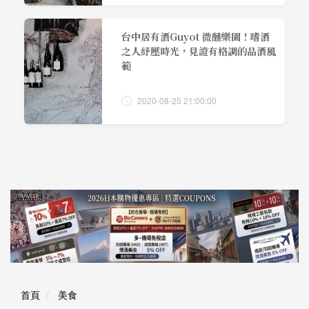
台中居有酒Guyot 微醺樂園！嗜酒
之人紓壓時光，見證有格調的品酒風
範
2020-08-25 21:00:00
首頁
美食