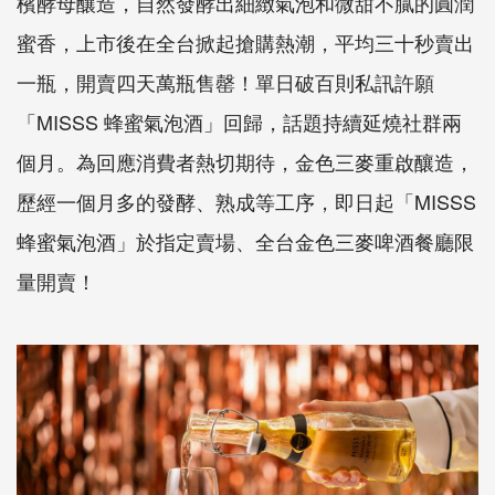
檳酵母釀造，自然發酵出細緻氣泡和微甜不膩的圓潤
蜜香，上市後在全台掀起搶購熱潮，平均三十秒賣出
一瓶，開賣四天萬瓶售罄！單日破百則私訊許願
「MISSS 蜂蜜氣泡酒」回歸，話題持續延燒社群兩
個月。為回應消費者熱切期待，金色三麥重啟釀造，
歷經一個月多的發酵、熟成等工序，即日起「MISSS
蜂蜜氣泡酒」於指定賣場、全台金色三麥啤酒餐廳限
量開賣！