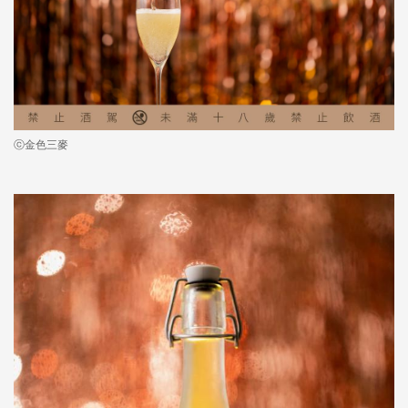
ⓒ金色三麥