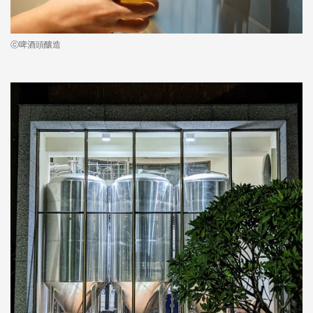
ⓒ啤酒頭釀造