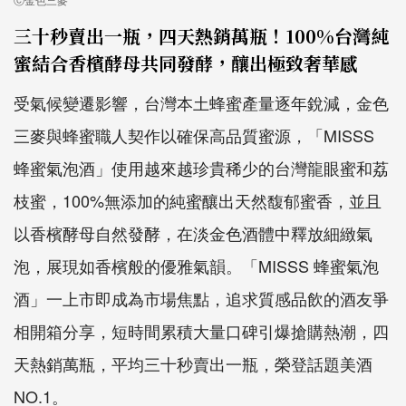
三十秒賣出一瓶，四天熱銷萬瓶！100%台灣純
蜜結合香檳酵母共同發酵，釀出極致奢華感
受氣候變遷影響，台灣本土蜂蜜產量逐年銳減，金色
三麥與蜂蜜職人契作以確保高品質蜜源，「MISSS
蜂蜜氣泡酒」使用越來越珍貴稀少的台灣龍眼蜜和荔
枝蜜，100%無添加的純蜜釀出天然馥郁蜜香，並且
以香檳酵母自然發酵，在淡金色酒體中釋放細緻氣
泡，展現如香檳般的優雅氣韻。「MISSS 蜂蜜氣泡
酒」一上市即成為市場焦點，追求質感品飲的酒友爭
相開箱分享，短時間累積大量口碑引爆搶購熱潮，四
天熱銷萬瓶，平均三十秒賣出一瓶，榮登話題美酒
NO.1。