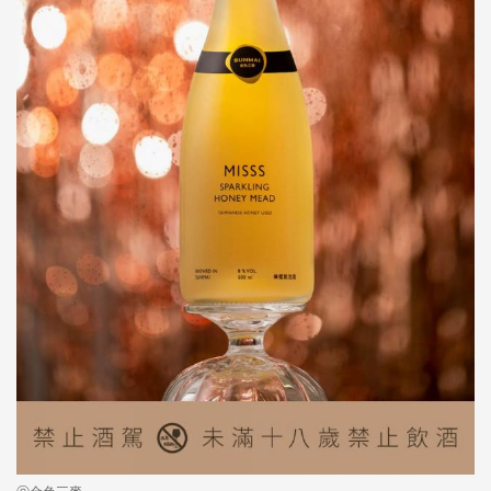
ⓒ金色三麥