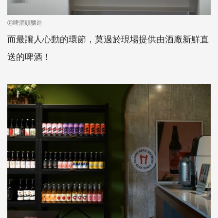
ⓒ啤酒頭釀造
而最讓人心動的環節，莫過於現場提供由酒廠新鮮直
送的啤酒！