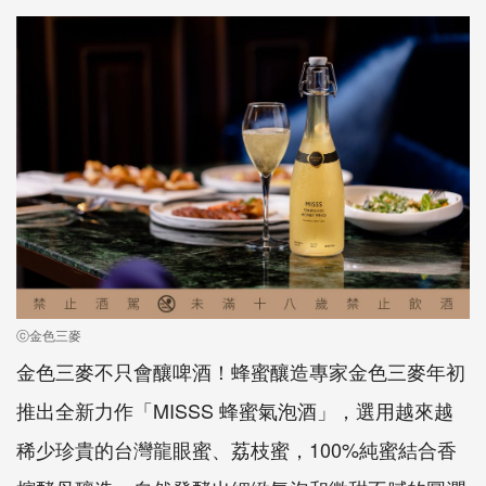
ⓒ金色三麥
金色三麥不只會釀啤酒！蜂蜜釀造專家金色三麥年初
推出全新力作「MISSS 蜂蜜氣泡酒」，選用越來越
稀少珍貴的台灣龍眼蜜、荔枝蜜，100%純蜜結合香