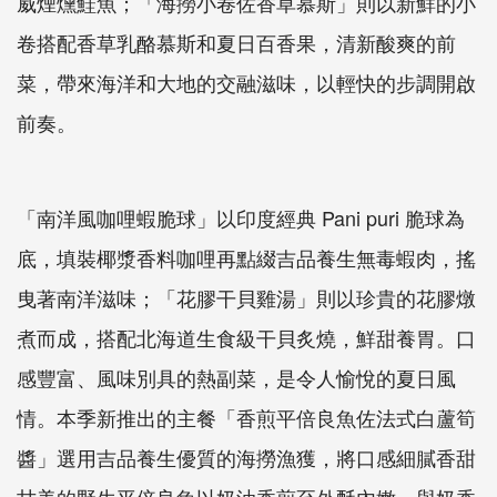
威煙燻鮭魚；「海撈小卷佐香草慕斯」則以新鮮的小
卷搭配香草乳酪慕斯和夏日百香果，清新酸爽的前
菜，帶來海洋和大地的交融滋味，以輕快的步調開啟
前奏。
「南洋風咖哩蝦脆球」以印度經典 Pani puri 脆球為
底，填裝椰漿香料咖哩再點綴吉品養生無毒蝦肉，搖
曳著南洋滋味；「花膠干貝雞湯」則以珍貴的花膠燉
煮而成，搭配北海道生食級干貝炙燒，鮮甜養胃。口
感豐富、風味別具的熱副菜，是令人愉悅的夏日風
情。本季新推出的主餐「香煎平倍良魚佐法式白蘆筍
醬」選用吉品養生優質的海撈漁獲，將口感細膩香甜
甘美的野生平倍良魚以奶油香煎至外酥內嫩，與奶香