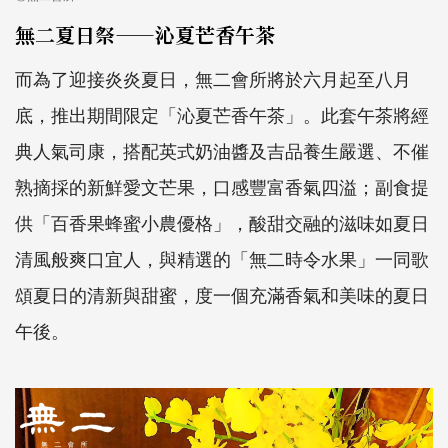
無二夏日祭——沁夏芒香午茶
而為了迎接炎炎夏日，無二會所將於六月起至八月
底，推出期間限定「沁夏芒香午茶」。此套午茶將經
典人氣司康，搭配英式奶油醬及吉品養生嚴選、不催
熟摘採的新鮮愛文芒果，口感豐富香氣四溢；副食提
供「百香果蜂蜜小農優格」，酸甜交融的滋味如夏日
清風般爽口宜人，與精選的「無二時令水果」一同歌
頌夏日的清新與甜蜜，度一個充滿香氣和美味的夏日
午後。