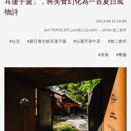
耳蓮子羹」，將美食幻化為一首夏日風
物詩
2023-06-15 19:00
text TRAVELER Luxe旅人誌·editor ／photo 無二會所
#台北
#夏日養生銀耳蓮子羹
#沁夏芒香午茶
#無二會所
#美食
#餐廳