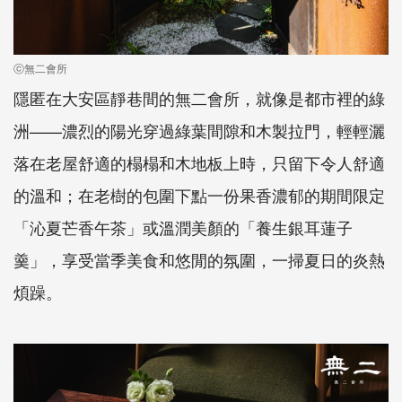
ⓒ無二會所
隱匿在大安區靜巷間的無二會所，就像是都市裡的綠
洲——濃烈的陽光穿過綠葉間隙和木製拉門，輕輕灑
落在老屋舒適的榻榻和木地板上時，只留下令人舒適
的溫和；在老樹的包圍下點一份果香濃郁的期間限定
「沁夏芒香午茶」或溫潤美顏的「養生銀耳蓮子
羹」，享受當季美食和悠閒的氛圍，一掃夏日的炎熱
煩躁。