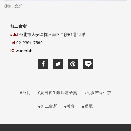
ⓒ無二會所
無二會所
add
台北市大安區杭州南路二段61巷12號
tel
02-2391-7599
IG
wuerclub
#台北
#夏日養生銀耳蓮子羹
#沁夏芒香午茶
#無二會所
#美食
#餐廳