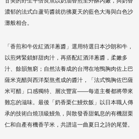
濃郁的法式白蘆筍醬就彷彿夏天的藍色大海與白色沙
灘般相合。
「香煎和牛佐紅酒洋蔥醬」選用特選日本沙朗和牛，
以煎烤緊鎖鮮甜肉汁，再搭配紅酒洋蔥醬，柔嫩多
汁、餘韻無窮；自然法養成的台灣在地鴨胸肉佐上巴
薩米克醋與西洋梨熬煮成的醬汁，「法式鴨胸佐巴薩
米可醋」口感獨特、層次豐富——每道主餐都將帶來
難忘的滋味。最後「奶香栗仁鰻炊飯」以日本職人傳
承的技術白燒頂級鰻魚，與散發香甜氣息的有機甜栗
仁和自產有機香芋米，共譜這一曲夏日之詩的尾聲。