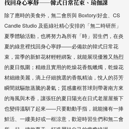
找回身心寧靜——韓式日常花束、瑜伽課
除了應時的美食外，無二會所與 Boxtory/好盒、CS
Candle Studio 及藍綠社精心安排的「無二時研所」
夏季體驗活動，也將努力為所有「時」習生們，在炎
夏的綠意裡找回身心寧靜——必備款的韓式日常花
束，當季的新鮮花材輕輕綁紮，就能展現優雅又熱烈
的夏日氛圍；精緻且實用的乾燥花香氛蠟燭，乾燥花
材細緻美麗，滴上仔細挑選的香氛精油，悅人的芬芳
瞬間就驅散蒸騰的暑氣；質感畫框苔球則帶著南方來
的海風與木香，讓張狂的夏日陽光在日式老屋屋簷下
也變得溫馴了起來——只要動動手指，就能擁有一捧
鮮活、一縷美好或一框涼意，歡迎時習生們和無二會