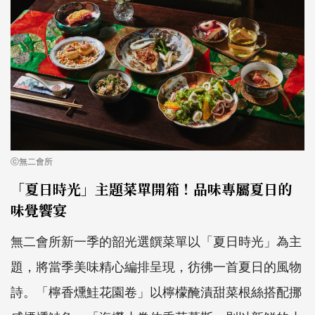
ⓒ無二會所
「夏日時光」主題菜單開箱！品味專屬夏日的
味覺饗宴
無二會所新一季的韶光選饌菜單以「夏日時光」為主
題，將當季美味精心編排呈現，彷彿一首夏日的風物
詩。「檸香燻鮭花園卷」以檸檬醃漬甜菜根絲搭配挪