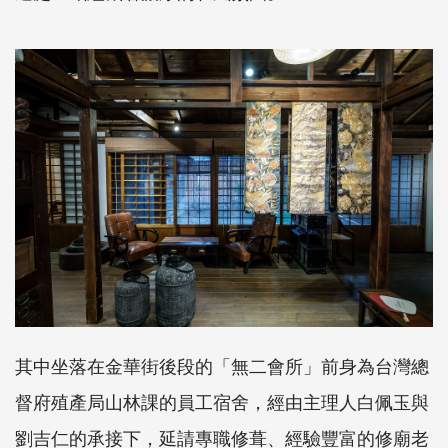
其中坐落在金華街後段的「無二會所」前身為台灣總
督府殖產局山林課的員工宿舍，經由主理人白佩玉與
劉吉仁的承接下，延請專職修葺、經驗豐富的修廟老