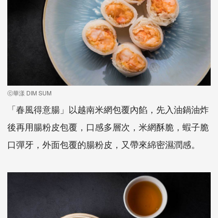
ⓒ華漾 DIM SUM
「春風得意腸」以越南米網包覆內餡，先入油鍋油炸
後再用腸粉皮包覆，口感多層次，米網酥脆，蝦子脆
口彈牙，外面包覆的腸粉皮，又帶來綿密濕潤感。