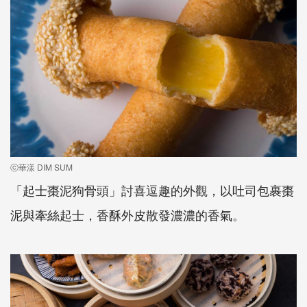
ⓒ華漾 DIM SUM
「起士棗泥狗骨頭」討喜逗趣的外觀，以吐司包裹棗
泥與牽絲起士，香酥外皮散發濃濃的香氣。