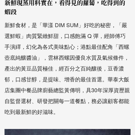
新鮮現蒸用料實在，看得見的蘿蔔，吃得到的
蝦段
新鮮食材，是「華漾 DIM SUM」好吃的秘密，「嚴
選鮮蝦」肉質緊緻鮮甜，口感飽滿 Q 彈，經師傅巧
手演繹，幻化為各式美味點心；港點最佳配角「西螺
壺底純釀醬油」，雲林西螺因優良水質及氣候條件，
產出的黃豆品質極佳，經百分之百純釀後，豆香濃
郁，口感甘醇，是提味、增香的最佳首選。華泰大飯
店集團中餐品牌廚藝總監黃傳明，具30年深厚資歷親
自監督選材、研發把關每一道餐點，務必讓顧客都能
吃到最新鮮的好滋味。