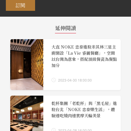
訂閱
延伸閱讀
大直 NOKE 忠泰進駐米其林三星主
廚開設「La Vie 睿麗餐廳」，空間
以台灣為意象，搭配頂級餐瓷為餐點
加分
2023-04-30 18:00:00
乾杯集團「老乾杯」與「黑毛屋」進
駐台北「NOKE 忠泰樂生活」，體
驗邊吃燒肉邊賞摩天輪美景
2023-04-28 16:00:00