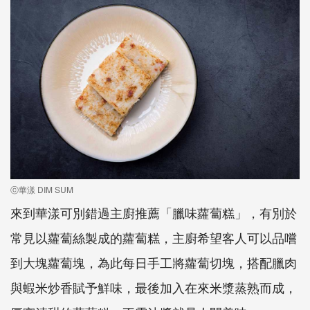
ⓒ華漾 DIM SUM
來到華漾可別錯過主廚推薦「臘味蘿蔔糕」，有別於
常見以蘿蔔絲製成的蘿蔔糕，主廚希望客人可以品嚐
到大塊蘿蔔塊，為此每日手工將蘿蔔切塊，搭配臘肉
與蝦米炒香賦予鮮味，最後加入在來米漿蒸熟而成，