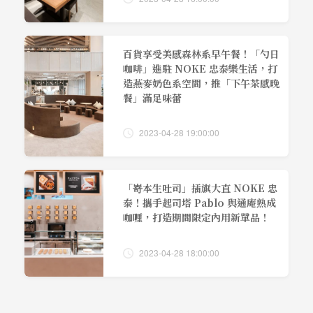
百貨享受美感森林系早午餐！「勺日
咖啡」進駐 NOKE 忠泰樂生活，打
造燕麥奶色系空間，推「下午茶感晚
餐」滿足味蕾
2023-04-28 19:00:00
「嵜本生吐司」插旗大直 NOKE 忠
泰！攜手起司塔 Pablo 與通庵熟成
咖喱，打造期間限定內用新單品！
2023-04-28 18:00:00