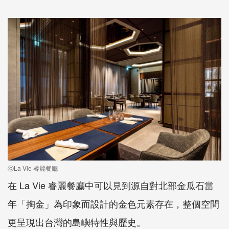
ⓒLa Vie 睿麗餐廳
在 La Vie 睿麗餐廳中可以見到源自對北部金瓜石當
年「掏金」為印象而設計的金色元素存在，整個空間
更呈現出台灣的島嶼特性與歷史。