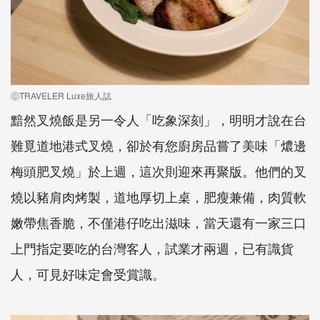
ⓒTRAVELER Luxe旅人誌
黯然叉燒飯是另一令人「吃象深刻」，明明才說在台
難覓道地港式叉燒，卻於有您廚房品嘗了美味「燶邊
梅頭肥叉燒」於上週，這次則迎來再聚版。他們的叉
燒以豬肩肉烤製，道地厚切上桌，肥瘦兼備，肉質軟
嫩帶焦香脆，不僅港仔吃出滋味，當天還有一家三口
上門指定要吃的台灣客人，試業才兩週，已有識貨
人，可見好味定會受賞識。