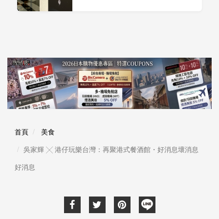
首頁
美食
吳家輝 ╳ 港仔玩樂台灣：再聚港式餐酒館・好消息壞消息
好消息