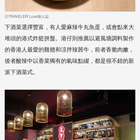
ⓒTRAVELER Luxe旅人誌
下酒菜選擇豐富，有人愛麻辣牛丸魚蛋，或會點來大
堆頭的港式炸籃拼盤。港仔則推薦以避風塘調料製作
的香港人最愛的雞翅和涼拌辣茜牛，前者香脆肉嫩，
後者酸辣中以香菜獨有的氣味點綴，都是很不錯的新
派下酒菜式。