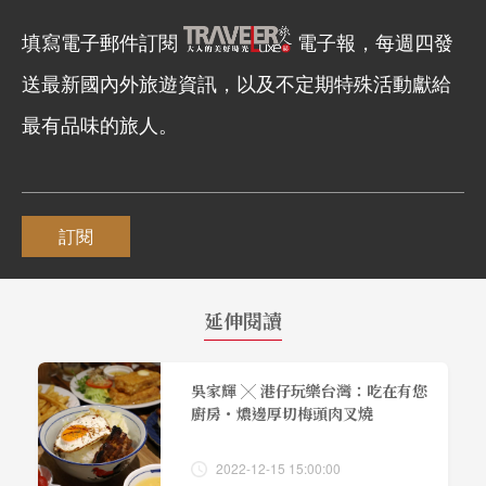
填寫電子郵件訂閱
電子報，每週四發
送最新國內外旅遊資訊，以及不定期特殊活動獻給
最有品味的旅人。
訂閱
延伸閱讀
吳家輝 ╳ 港仔玩樂台灣：吃在有您
廚房・燶邊厚切梅頭肉叉燒
2022-12-15 15:00:00