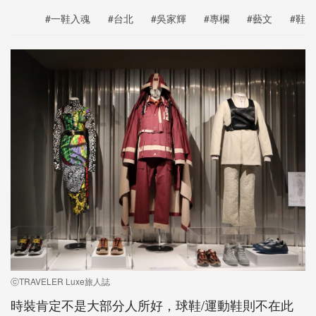
#一鞋入魂
#台北
#吳家輝
#專欄
#藝文
#鞋
ⓒTRAVELER Luxe旅人誌
時裝肯定不是大部分人所好，球鞋/運動鞋則不在此