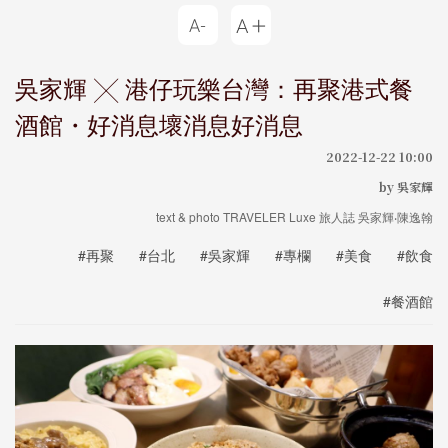
吳家輝 ╳ 港仔玩樂台灣：再聚港式餐
酒館・好消息壞消息好消息
2022-12-22 10:00
by 吳家輝
text & photo TRAVELER Luxe 旅人誌 吳家輝‧陳逸翰
#再聚
#台北
#吳家輝
#專欄
#美食
#飲食
#餐酒館