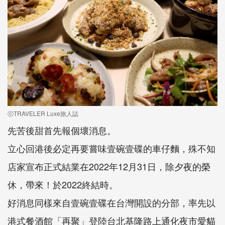
ⓒTRAVELER Luxe旅人誌
先苦後甜首先報個壞消息。
立心回港後必定再要嘗味壹碗壹碟的車仔麵，殊不知
店家宣布正式結業在2022年12月31日，除夕夜的榮
休，帶來！於2022終結時。
好消息同樣來自壹碗壹碟在台灣開設的分部，率先以
港式餐酒館「再聚」登陸台北基隆路上通化夜市愛貓