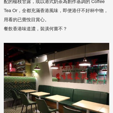
配的楊枝甘露，或以港式奶茶為創作基調的 Coffee
Tea Or，全都充滿香港風味，即便港仔不好杯中物，
用看的已覺悅目賞心。
餐飲香港味道濃，裝潢何嘗不？