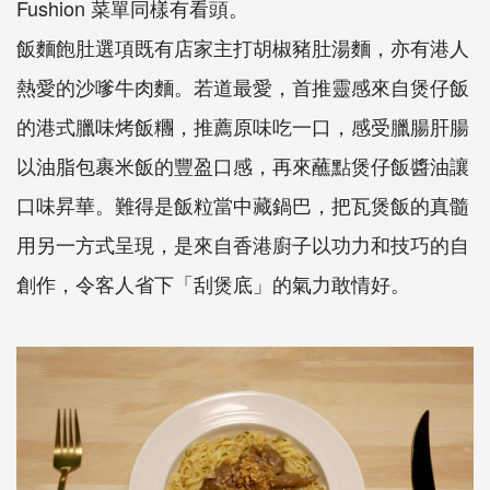
Fushion 菜單同樣有看頭。
飯麵飽肚選項既有店家主打胡椒豬肚湯麵，亦有港人
熱愛的沙嗲牛肉麵。若道最愛，首推靈感來自煲仔飯
的港式臘味烤飯糰，推薦原味吃一口，感受臘腸肝腸
以油脂包裹米飯的豐盈口感，再來蘸點煲仔飯醬油讓
口味昇華。難得是飯粒當中藏鍋巴，把瓦煲飯的真髓
用另一方式呈現，是來自香港廚子以功力和技巧的自
創作，令客人省下「刮煲底」的氣力敢情好。