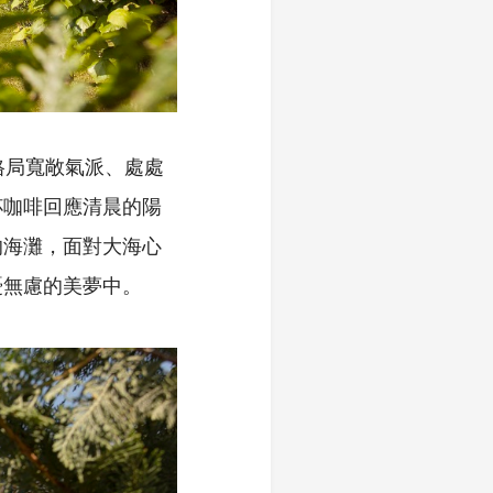
格局寬敞氣派、處處
杯咖啡回應清晨的陽
的海灘，面對大海心
憂無慮的美夢中。