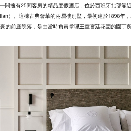
 Soro，是一間擁有25間客房的精品度假酒店，位於西班牙北
bastian）。這棟古典奢華的兩層樓別墅，最初建於1898
自豪的前庭院落，是由當時負責掌理王室宮廷花園的園丁