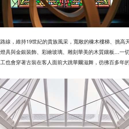
路線，維持19世紀的貴族風采，寬敞的橡木樓梯、挑高
晶燈具與金銀裝飾、彩繪玻璃、雕刻華美的木質鑲板…一
員工也會穿著古裝在客人面前大跳華爾滋舞，彷彿百多年