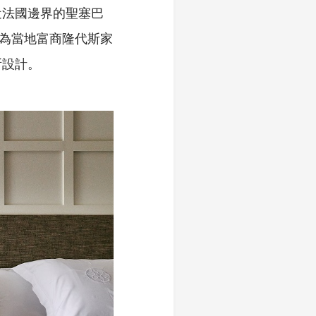
部靠近法國邊界的聖塞巴
年，為當地富商隆代斯家
所設計。