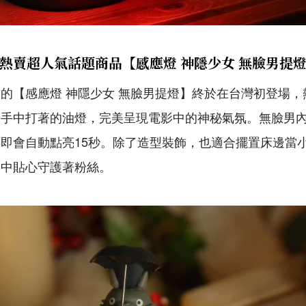
熱賣超人氣話題商品【感應燈 神隱少女 無臉男提
的【感應燈 神隱少女 無臉男提燈】終於在台灣初登場
男手中打著的油燈，完美呈現電影中的神秘氣氛。無臉男
即會自動點亮15秒。除了造型裝飾，也適合擺置床邊當
夜中貼心守護著粉絲。