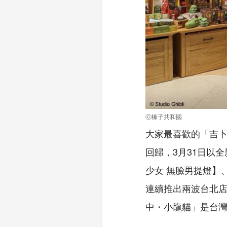
ⓒ橡子共和國
大家最喜歡的「吉
回歸，3月31日以
少女 無臉男提燈】
連續推出兩波台北
中・小龍貓」是台