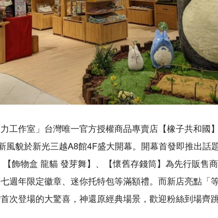
卜力工作室」台灣唯一官方授權商品專賣店【橡子共和國
全新風貌於新光三越A8館4F盛大開幕。開幕首發即推出話
、【飾物盒 龍貓 發芽舞】、【懷舊存錢筒】為先行販售
店七週年限定徽章、迷你托特包等滿額禮。而新店亮點「
灣首次登場的大驚喜，神還原經典場景，歡迎粉絲到場齊