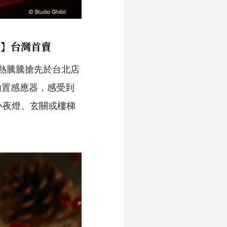
燈】台灣首賣
，熱騰騰搶先於台北店
內置感應器，感受到
小夜燈、玄關或樓梯