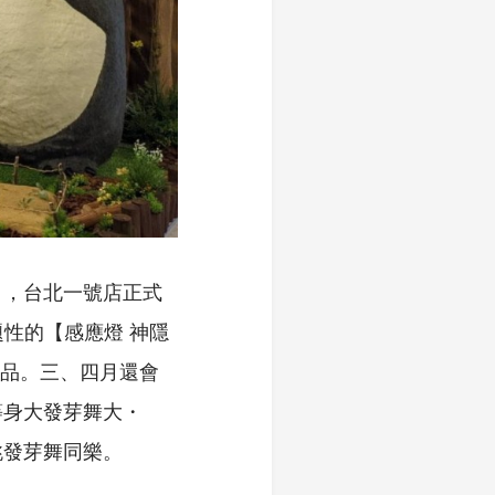
】，台北一號店正式
題性的【感應燈 神隱
商品。三、四月還會
等身大發芽舞大・
跳發芽舞同樂。