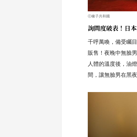
ⓒ橡子共和國
詢問度破表！日本
千呼萬喚，備受矚目
販售！夜晚中無臉
人體的溫度後，油燈
間，讓無臉男在黑