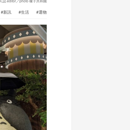
e旅人誌·editor／photo 橡子共和國
#新訊
#生活
#選物