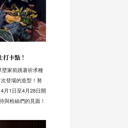
士打卡點！
草壁家前跳著祈求種
首次登場的造型！努
月1日至4月28日開
期待與粉絲們的見面！