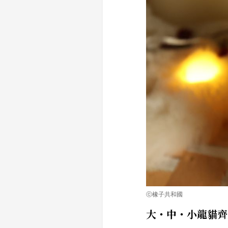
ⓒ橡子共和國
大・中・小龍貓齊