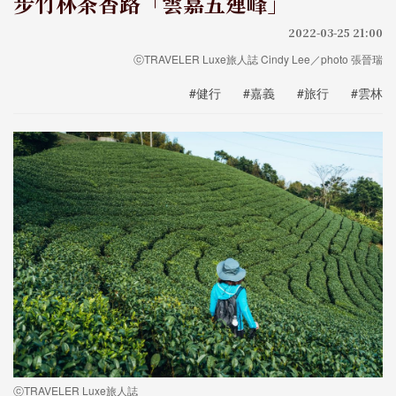
步竹林茶香路「雲嘉五連峰」
2022-03-25 21:00
ⓒTRAVELER Luxe旅人誌 Cindy Lee／photo 張晉瑞
#健行
#嘉義
#旅行
#雲林
ⓒTRAVELER Luxe旅人誌