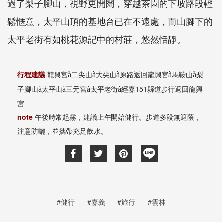
過了梨子腳山，視野更開闊，穿越茶園的下坡路段輕
鬆愜意，太平山頂的基地台已在不遠處，而山腳下的
太平老街有如桃花源記中的村莊，悠然恬靜。
行程建議
龍興宮
二尖山
大尖山
原路返回龍興宮
馬鞍山
梨
à
à
à
à
à
子腳山
太平山
三元宮
太平老街
經嘉151縣道步行返回龍興
à
à
à
à
宮
note
午後時常起霧，建議上午開始健行。步道多段無遮蔭，
注意防曬，並攜帶充足飲水。
#健行
#嘉義
#旅行
#雲林