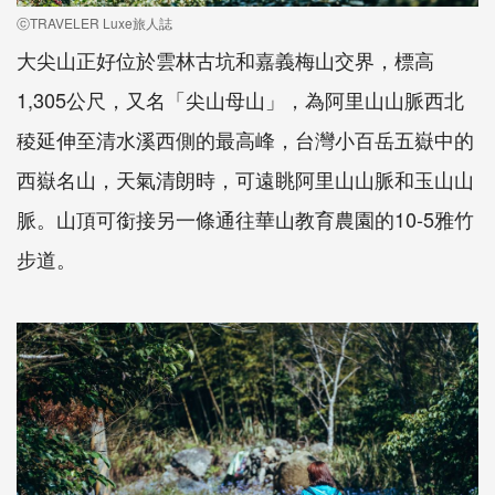
ⓒTRAVELER Luxe旅人誌
大尖山正好位於雲林古坑和嘉義梅山交界，標高
1,305公尺，又名「尖山母山」，為阿里山山脈西北
稜延伸至清水溪西側的最高峰，台灣小百岳五嶽中的
西嶽名山，天氣清朗時，可遠眺阿里山山脈和玉山山
脈。山頂可銜接另一條通往華山教育農園的10-5雅竹
步道。