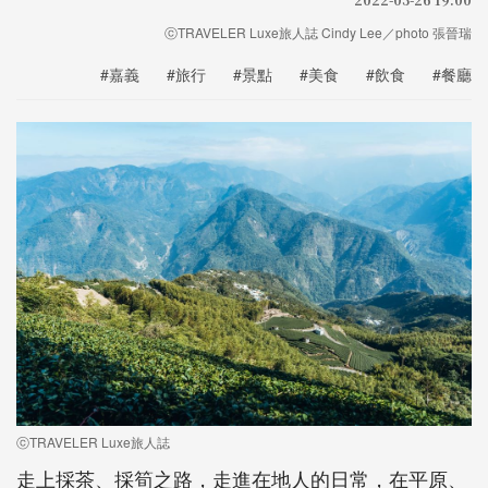
ⓒTRAVELER Luxe旅人誌 Cindy Lee／photo 張晉瑞
#嘉義
#旅行
#景點
#美食
#飲食
#餐廳
ⓒTRAVELER Luxe旅人誌
走上採茶、採筍之路，走進在地人的日常，在平原、