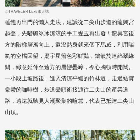
ⓒTRAVELER Luxe旅人誌
睡飽再出門的懶人走法，建議從二尖山步道的龍興宮
起登，先嚐碗冰冰涼涼的手工愛玉再出發！龍興宮後
方的階梯層層向上，還沒熱身就來個下馬威，利用喘
氣的空檔回望，廟宇屋簷色彩鮮豔，鑲嵌於連綿翠綠
間，綠意延伸至遠方的層巒疊嶂，令心胸頓時開闊。
一小段上坡路後，進入清涼平緩的竹林道，走過結實
纍纍的咖啡樹，步道盡頭銜接通往二尖山的產業道
路，遠遠就聽見人潮聚集的喧囂，代表已抵達二尖山
山頂。