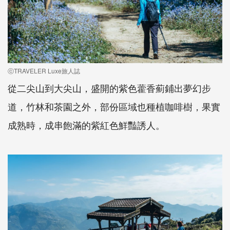
ⓒTRAVELER Luxe旅人誌
從二尖山到大尖山，盛開的紫色藿香薊鋪出夢幻步
道，竹林和茶園之外，部份區域也種植咖啡樹，果實
成熟時，成串飽滿的紫紅色鮮豔誘人。