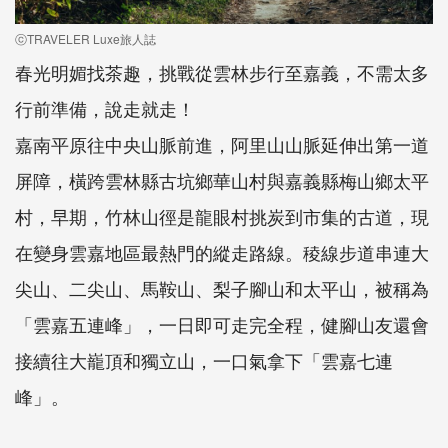
ⓒTRAVELER Luxe旅人誌
春光明媚找茶趣，挑戰從雲林步行至嘉義，不需太多
行前準備，說走就走！
嘉南平原往中央山脈前進，阿里山山脈延伸出第一道
屏障，橫跨雲林縣古坑鄉華山村與嘉義縣梅山鄉太平
村，早期，竹林山徑是龍眼村挑炭到市集的古道，現
在變身雲嘉地區最熱門的縱走路線。稜線步道串連大
尖山、二尖山、馬鞍山、梨子腳山和太平山，被稱為
「雲嘉五連峰」，一日即可走完全程，健腳山友還會
接續往大巃頂和獨立山，一口氣拿下「雲嘉七連
峰」。