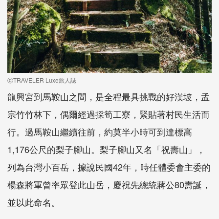
ⓒTRAVELER Luxe旅人誌
龍興宮到馬鞍山之間，是全程最具挑戰的好漢坡，孟
宗竹竹林下，偶爾經過採筍工寮，緊貼著村民生活而
行。過馬鞍山繼續往前，約莫半小時可到達標高
1,176公尺的梨子腳山。梨子腳山又名「祝壽山」，
列為台灣小百岳，據說民國42年，時任體委會主委的
楊森將軍曾率眾登此山岳，慶祝先總統蔣公80壽誕，
並以此命名。