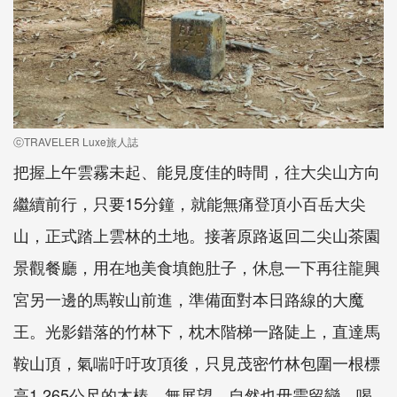
ⓒTRAVELER Luxe旅人誌
把握上午雲霧未起、能見度佳的時間，往大尖山方向
繼續前行，只要15分鐘，就能無痛登頂小百岳大尖
山，正式踏上雲林的土地。接著原路返回二尖山茶園
景觀餐廳，用在地美食填飽肚子，休息一下再往龍興
宮另一邊的馬鞍山前進，準備面對本日路線的大魔
王。光影錯落的竹林下，枕木階梯一路陡上，直達馬
鞍山頂，氣喘吁吁攻頂後，只見茂密竹林包圍一根標
高1,265公尺的木樁，無展望，自然也毋需留戀，喝