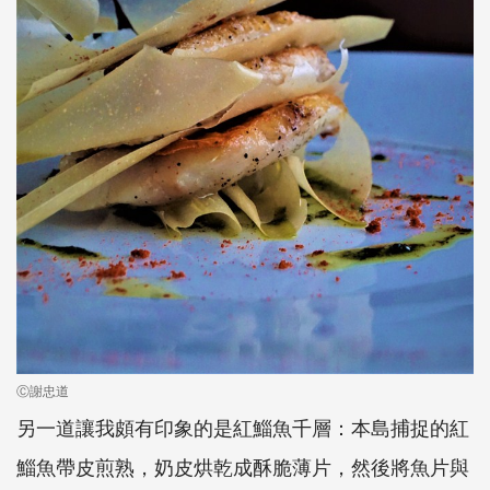
Ⓒ謝忠道
另一道讓我頗有印象的是紅鯔魚千層：本島捕捉的紅
鯔魚帶皮煎熟，奶皮烘乾成酥脆薄片，然後將魚片與