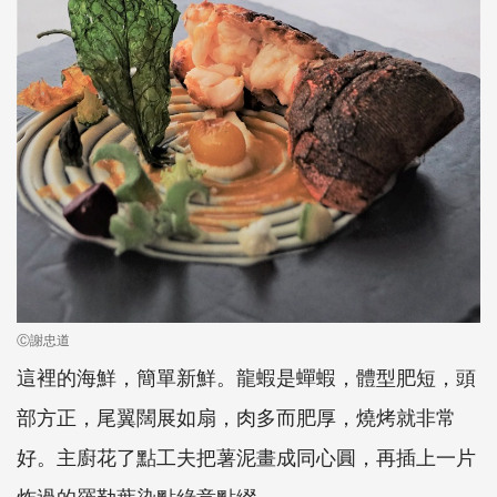
Ⓒ謝忠道
這裡的海鮮，簡單新鮮。龍蝦是蟬蝦，體型肥短，頭
部方正，尾翼闊展如扇，肉多而肥厚，燒烤就非常
好。主廚花了點工夫把薯泥畫成同心圓，再插上一片
炸過的羅勒葉染點綠意點綴。