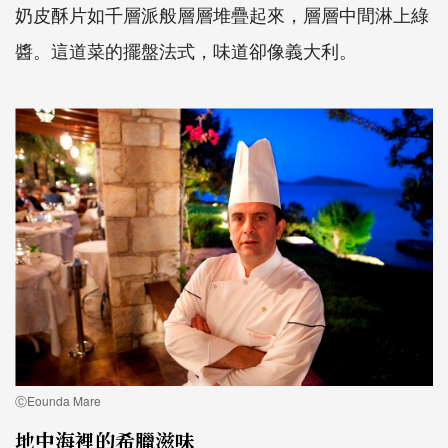
奶皮酥片如千層派般層層堆疊起來，層層中間淋上綠
醬。這道菜的擺盤法式，味道卻像義大利。
ⒸEounda Mare
地中海裡的希臘滋味