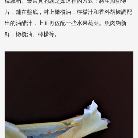
檬或醋。最常見的就是如這裡的方式：將生魚切薄
片，鋪在盤底，淋上橄欖油，檸檬汁和香料胡椒調配
出的油醋汁，上面再佐配一些水果蔬菜。魚肉夠新
鮮，橄欖油、檸檬等。