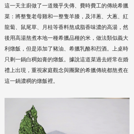
這一天主廚做了一道幾乎失傳、費時費工的傳統希臘
菜：將整隻老母雞和一整隻羊膝，及洋蔥、大蔥、紅
龍蔔、鼠尾草、月桂等香料熬成脂香味濃的高湯，然
後用高湯熬煮本地一種希臘品種的米，做法類似義大
利燉飯，但是添加了豬油、希臘乳酪和烈酒。上桌時
只剩一鍋白稠如膏的燉飯。據說這道菜過去經常在婚
禮上出現，重視家庭觀念與團聚的希臘傳統都熬煮在
這一鍋濃稠的燉飯裡。