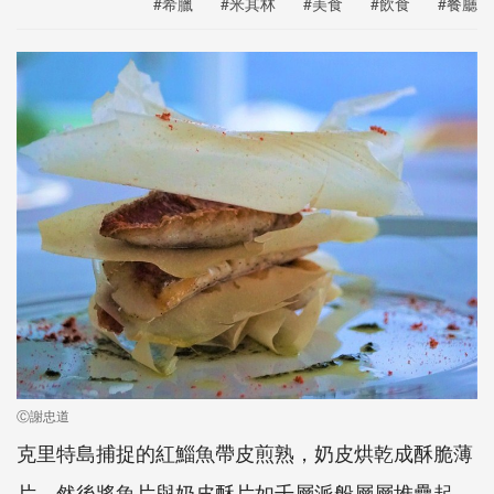
#希臘
#米其林
#美食
#飲食
#餐廳
Ⓒ謝忠道
克里特島捕捉的紅鯔魚帶皮煎熟，奶皮烘乾成酥脆薄
片，然後將魚片與奶皮酥片如千層派般層層堆疊起