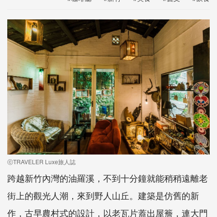
ⓒTRAVELER Luxe旅人誌
跨越新竹內灣的油羅溪，不到十分鐘就能稍稍遠離老
街上的觀光人潮，來到野人山丘。建築是仿舊的新
作，古早農村式的設計，以老瓦片蓋出屋簷，連大門