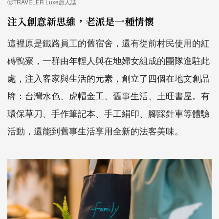
ⓒTRAVELER Luxe旅人誌
注入創意新思維，老派是一種情懷
這裡原是鐵路員工的舊宿舍，還有從前村民使用的紅
磚鴨寮，一群由年輕人與在地婦女組成的團隊進駐此
處，注入客家與生活的元素，創立了四個在地文創品
牌：台灣水色、虎帽金工、舊事生活、土旺書屋。有
環保草刀、手作筆記本、手工絹印、腳踩針車等體驗
活動，還能到舊事生活享用全新的法客美味。