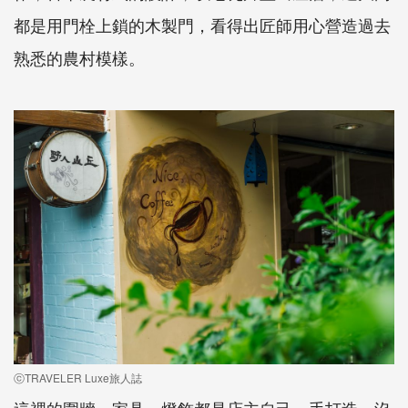
都是用門栓上鎖的木製門，看得出匠師用心營造過去
熟悉的農村模樣。
ⓒTRAVELER Luxe旅人誌
這裡的圍牆、家具、燈飾都是店主自己一手打造，沒