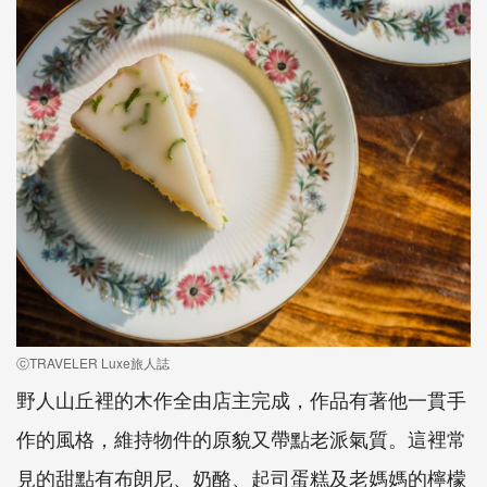
ⓒTRAVELER Luxe旅人誌
野人山丘裡的木作全由店主完成，作品有著他一貫手
作的風格，維持物件的原貌又帶點老派氣質。這裡常
見的甜點有布朗尼、奶酪、起司蛋糕及老媽媽的檸檬