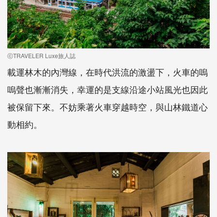
ⓒTRAVELER Luxe旅人誌
載運林木的內灣線，在時代洪流的激盪下，火車的嗚
嗚聲也漸漸消失，幸運的是支線沿途小站風光也因此
被保留下來。不妨乘著火車穿越時空，與山林鐵道心
動相約。