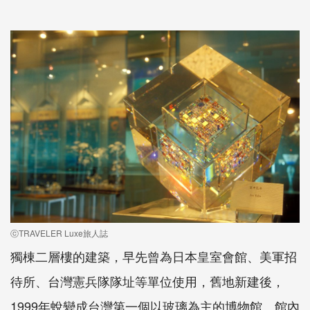
ⓒTRAVELER Luxe旅人誌
獨棟二層樓的建築，早先曾為日本皇室會館、美軍招
待所、台灣憲兵隊隊址等單位使用，舊地新建後，
1999年蛻變成台灣第一個以玻璃為主的博物館。館內