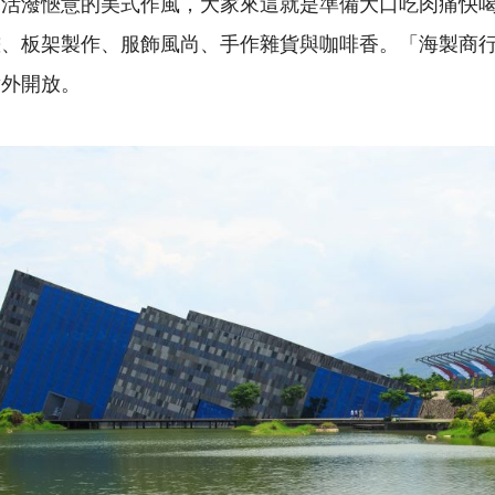
是活潑愜意的美式作風，大家來這就是準備大口吃肉痛快
畫、板架製作、服飾風尚、手作雜貨與咖啡香。「海製商
對外開放。