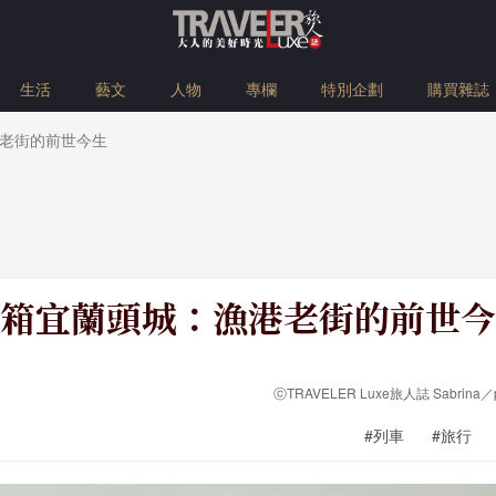
生活
藝文
人物
專欄
特別企劃
購買雜誌
老街的前世今生
箱宜蘭頭城：漁港老街的前世今
ⓒTRAVELER Luxe旅人誌 Sabrina／
#列車
#旅行