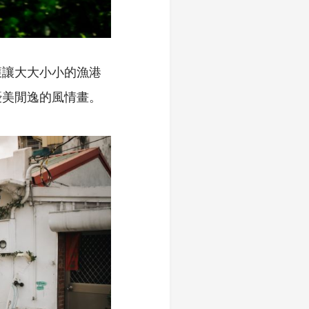
獲讓大大小小的漁港
優美閒逸的風情畫。