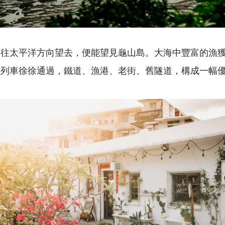
，往太平洋方向望去，便能望見龜山島。大海中豐富的漁
以列車徐徐通過，鐵道、漁港、老街、舊隧道，構成一幅