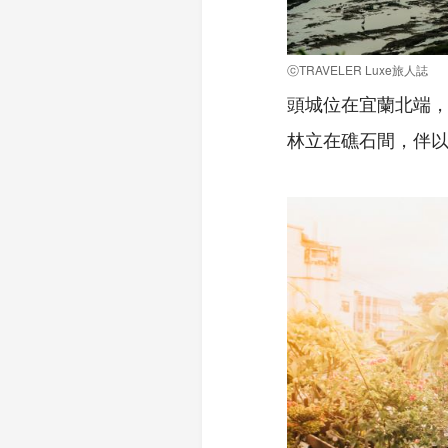
ⓒTRAVELER Luxe旅人誌
頭城位在宜蘭北端
林立在礁石間，伴