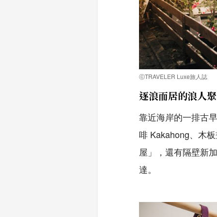
ⓒTRAVELER Luxe旅人誌
逐浪而居的浪人聚
靠近海岸的一排古
啡 Kakahong、木
屋」，還有隔壁新
達。