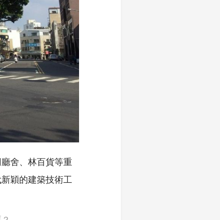
同廳舍、林百貨等重
代新穎的建築技術工
嗎？