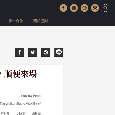
廣告合作
關於墨刻
，順便來場
2021-08-03 19:00
Walker Studio‧V&A博物館
#美食
#藝文
#飲食