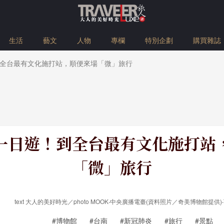
生活
藝文
人物
專欄
特別企劃
購買雜誌
全台最有文化施打站，順便來場「微」旅行
一日遊！到全台最有文化施打站
「微」旅行
text 大人的美好時光／photo MOOK‧中央廣播電臺(資料照片／奇美博物館提供)‧Tim 
#博物館
#台南
#新冠肺炎
#旅行
#景點