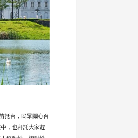
疫苗抵台，民眾關心台
畫中，也拜託大家趕
輕人移動性、機動性