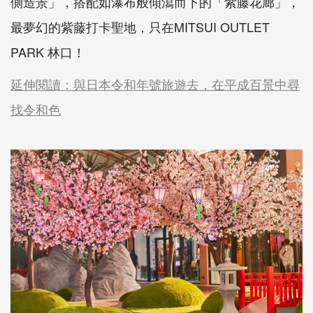
側造景」，搭配如瀑布般傾瀉而下的「紫藤花廊」，
最夢幻的紫藤打卡聖地，只在MITSUI OUTLET
PARK 林口！
延伸閱讀：與日本令和年號旅遊去，在平成百景中尋
找令和色