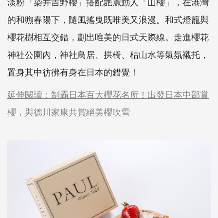
淡粉「染井吉野櫻」搭配艷麗動人「山櫻」，在港灣
的和煦春陽下，隨風搖曳既唯美又浪漫。和式燈籠與
櫻花樹相互交錯，劃出唯美的日式天際線。走進櫻花
神社公園內，神社鳥居、拱橋、枯山水等氣氛襯托，
置身其中彷彿有身在日本的錯覺！
延伸閱讀：制霸日本百大櫻花名所！出發日本中部賞
櫻，與德川家康共賞絕美櫻吹雪