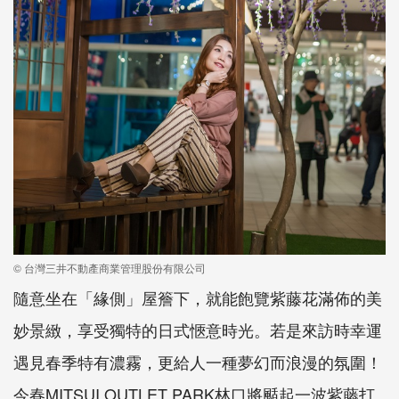
© 台灣三井不動產商業管理股份有限公司
隨意坐在「緣側」屋簷下，就能飽覽紫藤花滿佈的美
妙景緻，享受獨特的日式愜意時光。若是來訪時幸運
遇見春季特有濃霧，更給人一種夢幻而浪漫的氛圍！
今春MITSUI OUTLET PARK林口將颳起一波紫藤打