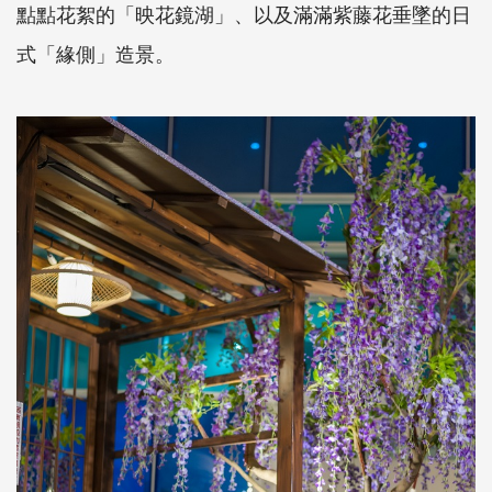
點點花絮的「映花鏡湖」、以及滿滿紫藤花垂墜的日
式「緣側」造景。