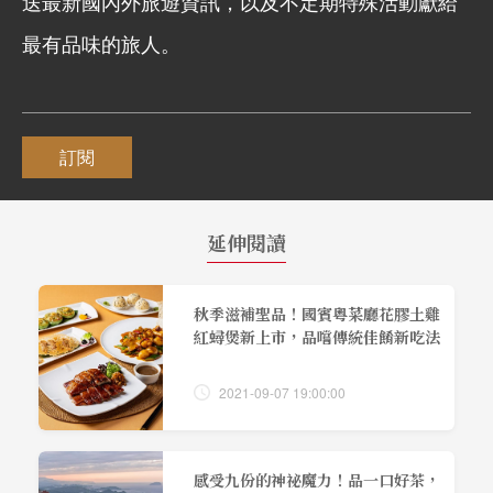
送最新國內外旅遊資訊，以及不定期特殊活動獻給
最有品味的旅人。
訂閱
延伸閱讀
秋季滋補聖品！國賓粵菜廳花膠土雞
紅蟳煲新上市，品嚐傳統佳餚新吃法
2021-09-07 19:00:00
感受九份的神祕魔力！品一口好茶，