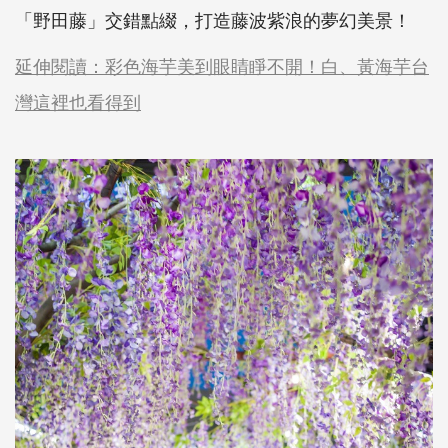
「野田藤」交錯點綴，打造藤波紫浪的夢幻美景！
延伸閱讀：彩色海芋美到眼睛睜不開！白、黃海芋台
灣這裡也看得到