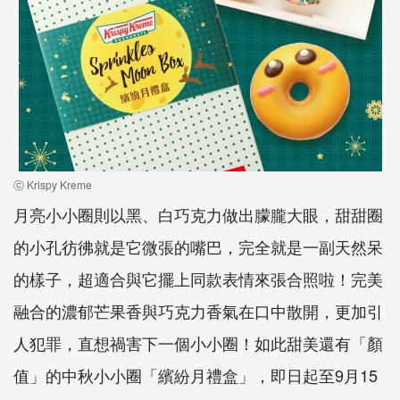
ⓒ Krispy Kreme
月亮小小圈則以黑、白巧克力做出朦朧大眼，甜甜圈
的小孔彷彿就是它微張的嘴巴，完全就是一副天然呆
的樣子，超適合與它擺上同款表情來張合照啦！完美
融合的濃郁芒果香與巧克力香氣在口中散開，更加引
人犯罪，直想禍害下一個小小圈！如此甜美還有「顏
值」的中秋小小圈「繽紛月禮盒」，即日起至9月15