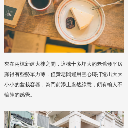
夾在兩棟新建大樓之間，這棟十多坪大的老舊矮平房
顯得有些勢單力薄，但黃老闆運用空心磚打造出大大
小小的盆栽容器，為門前添上盎然綠意，頗有輸人不
輸陣的感覺。