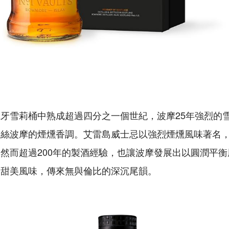
牙雪莉桶中熟成超過四分之一個世紀，波摩25年強烈的
絲波摩的煙燻香調。艾雷島威士忌以強烈煙燻風味著名，始
然而超過200年的製酒經驗，也讓波摩發展出以圓潤平
的甜美風味，傳來無與倫比的深沉尾韻。