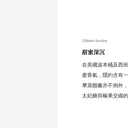
ⓒBeam Suntory
甜蜜深沉
在美國波本桶及西班
蜜香氣，隱約含有一
摩蒸餾廠亦不例外，
太妃糖與榛果交織