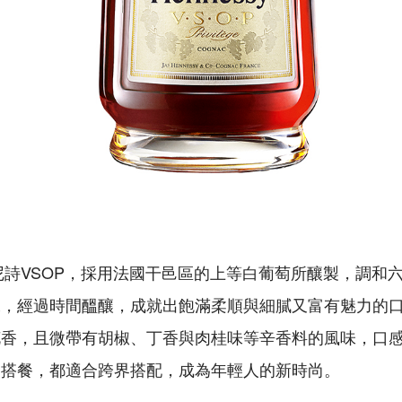
軒尼詩VSOP，採用法國干邑區的上等白葡萄所釀製，調和
水，經過時間醞釀，成就出飽滿柔順與細膩又富有魅力的
花香，且微帶有胡椒、丁香與肉桂味等辛香料的風味，口
、搭餐，都適合跨界搭配，成為年輕人的新時尚。