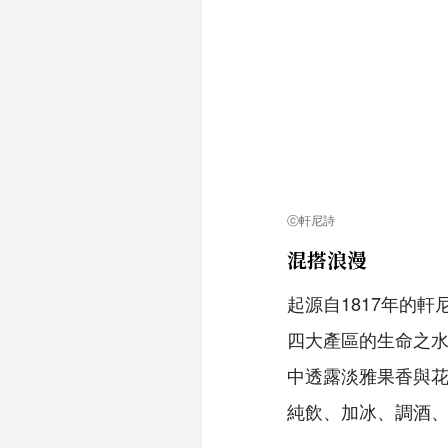
ⓒ軒尼詩
混搭浪漫
起源自1817年的
四大產區的生命之
中透露淡雅果香與
純飲、加冰、調酒