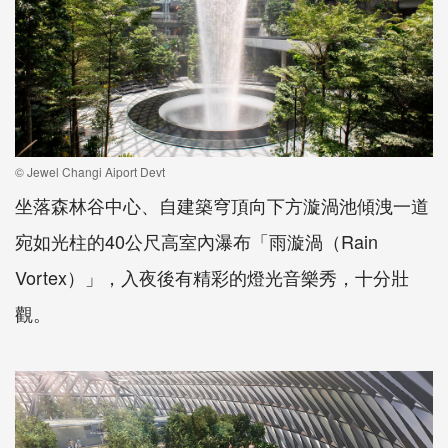
© Jewel Changi Aiport Devt
坐落森林谷中心、自建築穹頂向下方漩渦池傾洩一道
宛如光柱的40公尺高室內瀑布「雨漩渦（Rain
Vortex）」，入夜後有精彩的燈光音樂秀，十分壯
觀。