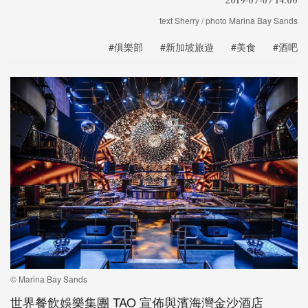
text Sherry / photo Marina Bay Sands
#俱樂部
#新加坡旅遊
#美食
#酒吧
© Marina Bay Sands
世界餐飲娛樂集團
TAO
宣佈與濱海灣金沙酒店