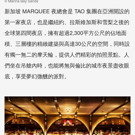
© Marina Bay Sands
新加坡
MARQUEE
夜總會是
TAO
集團在亞洲開設的
第一家夜店，也是繼紐約、拉斯維加斯和雪梨之後的
全球第四間夜店，擁有超過
2,300
平方公尺的佔地面
積、三層樓的精緻建築與高達
30
公尺的空間，同時設
有獨一無二的摩天輪，提供人們精彩的拍照景點。人
們坐在吊艙內時，也能將無與倫比的城市夜景盡收眼
底，享受夢幻微醺的派對。