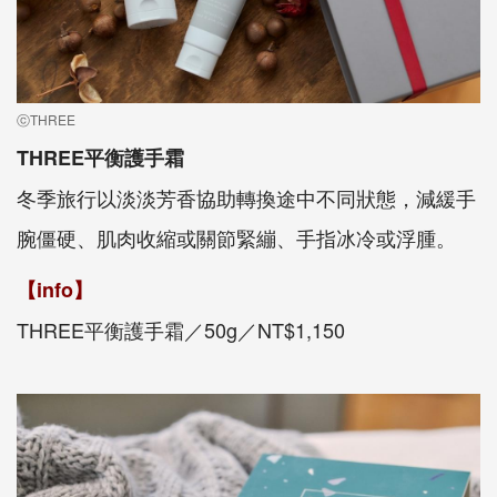
ⓒTHREE
THREE平衡護手霜
冬季旅行以淡淡芳香協助轉換途中不同狀態，減緩手
腕僵硬、肌肉收縮或關節緊繃、手指冰冷或浮腫。
【info】
THREE平衡護手霜／50g／NT$1,150