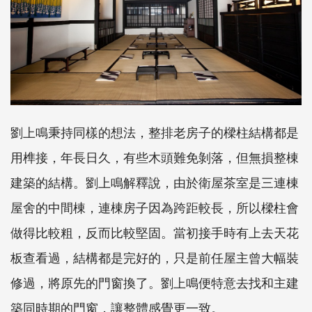
劉上鳴秉持同樣的想法，整排老房子的樑柱結構都是
用榫接，年長日久，有些木頭難免剝落，但無損整棟
建築的結構。劉上鳴解釋說，由於衛屋茶室是三連棟
屋舍的中間棟，連棟房子因為跨距較長，所以樑柱會
做得比較粗，反而比較堅固。當初接手時有上去天花
板查看過，結構都是完好的，只是前任屋主曾大幅裝
修過，將原先的門窗換了。劉上鳴便特意去找和主建
築同時期的門窗，讓整體感覺更一致。