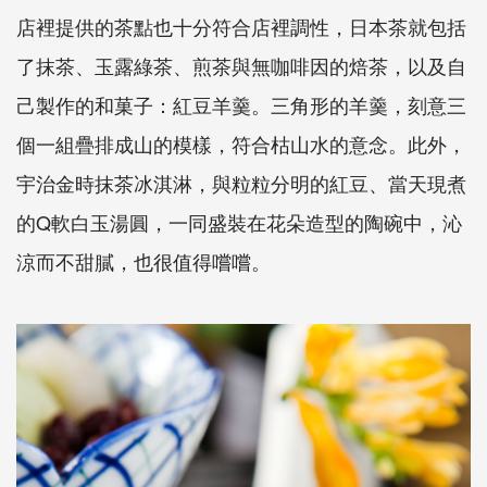
店裡提供的茶點也十分符合店裡調性，日本茶就包括
了抹茶、玉露綠茶、煎茶與無咖啡因的焙茶，以及自
己製作的和菓子：紅豆羊羹。三角形的羊羹，刻意三
個一組疊排成山的模樣，符合枯山水的意念。此外，
宇治金時抹茶冰淇淋，與粒粒分明的紅豆、當天現煮
的Q軟白玉湯圓，一同盛裝在花朵造型的陶碗中，沁
涼而不甜膩，也很值得嚐嚐。