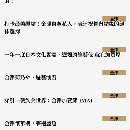
的！
金澤
打卡最美繩結！金澤自遊花人，表達祝賀與結緣的絕
佳選擇
金澤
一年一度日本文化饗宴‧邂逅旖旎藝伎 就在加賀屋
金澤
金澤菊乃や，遊藝演習
金澤
穿引一襲絢美世界：金澤加賀繡 IMAI
金澤
金澤懷華樓，夢迴盛筵