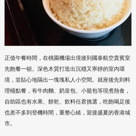
正值午餐時間，在桃園機場出境後到國泰航空貴賓室
先飽餐一頓。深色木質打造出沉穩又寧靜的室內環
境，並貼心地隔出一塊塊私人小空間。就座後先到料
理檯點餐，有牛肉麵、奶皇包、小籠包等現煮熱食，
自助區也有水果、餅乾、飲料任君挑選，吃飽喝足後
也差不多到登機時間，重整心緒，迎接盛夏的香港城
市。