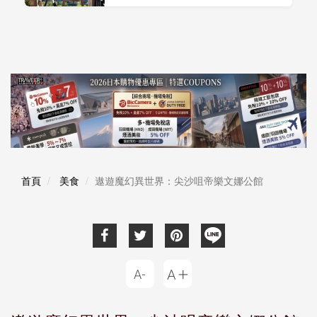
首頁
美食
遨遊魔幻異世界：尖沙咀帝樂文娜公館