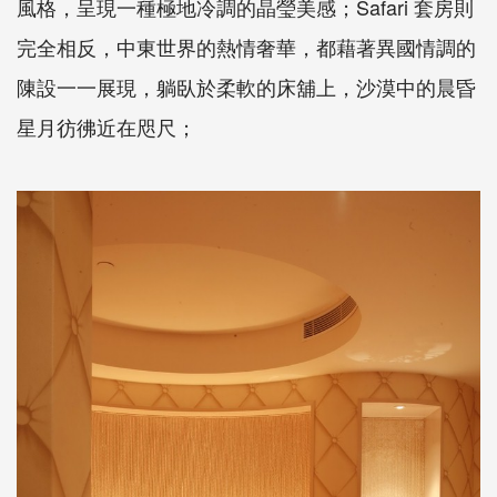
風格，呈現一種極地冷調的晶瑩美感；Safari 套房則
完全相反，中東世界的熱情奢華，都藉著異國情調的
陳設一一展現，躺臥於柔軟的床舖上，沙漠中的晨昏
星月彷彿近在咫尺；