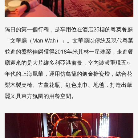
隔日的第一個行程，是享用位在酒店25樓的粵菜餐廳
「文華廳（Man Wah）」。文華廳以傳統及現代粵菜
並進的盤盤佳餚獲得2018年米其林一星殊榮，走進餐
廳迎來的是大片維多利亞港窗景，室內裝潢重現五○
年代的上海風華，運用仿鳥籠的鍍金搪瓷燈，結合花
梨木製桌椅、古董花瓶、紅色桌巾、地毯，打造出華
麗又具東方氛圍的用餐空間。