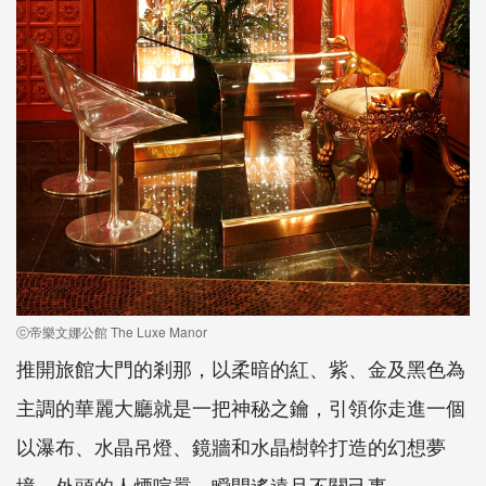
ⓒ帝樂文娜公館 The Luxe Manor
推開旅館大門的剎那，以柔暗的紅、紫、金及黑色為
主調的華麗大廳就是一把神秘之鑰，引領你走進一個
以瀑布、水晶吊燈、鏡牆和水晶樹幹打造的幻想夢
境，外頭的人煙喧囂，瞬間遙遠且不關己事。