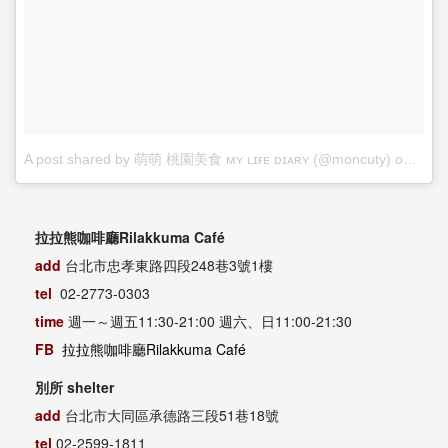
A post shared by 萌萌 桃園美食 ᴍʏ ʟɪғᴇ ᴅɪᴀʀʏ (@moncuty)
on
Apr 
拉拉熊咖啡廳Rilakkuma Café
add
台北市忠孝東路四段248巷3號1樓
tel
02-2773-0303
time
週一～週五11:30-21:00 週六、日11:00-21:30
FB
拉拉熊咖啡廳Rilakkuma Café
別所 shelter
add
台北市大同區承德路三段51巷18號
tel
02-2599-1811