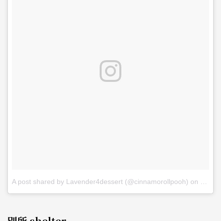
A post shared by Lavender4dessert (@cinnamorollpooh)
on
Jun 2
別所 shelter