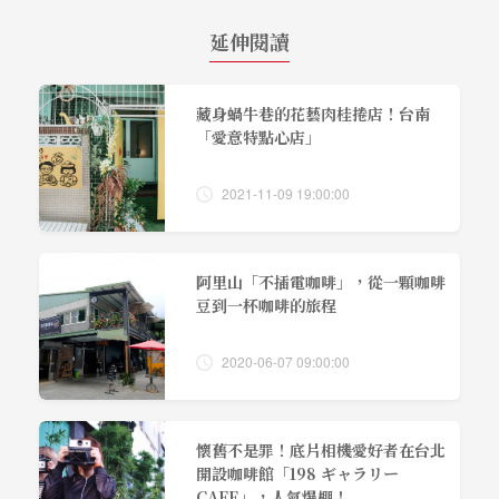
延伸閱讀
藏身蝸牛巷的花藝肉桂捲店！台南
「愛意特點心店」
2021-11-09 19:00:00
阿里山「不插電咖啡」，從一顆咖啡
豆到一杯咖啡的旅程
2020-06-07 09:00:00
懷舊不是罪！底片相機愛好者在台北
開設咖啡館「198 ギャラリー
CAFE」，人氣爆棚！