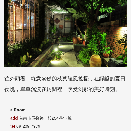
往外頭看，綠意盎然的枝葉隨風搖擺，在靜謐的夏日
夜晚，單單沉浸在房間裡，享受剎那的美好時刻。
a Room
add
台南市長榮路一段234巷17號
tel
06-209-7979