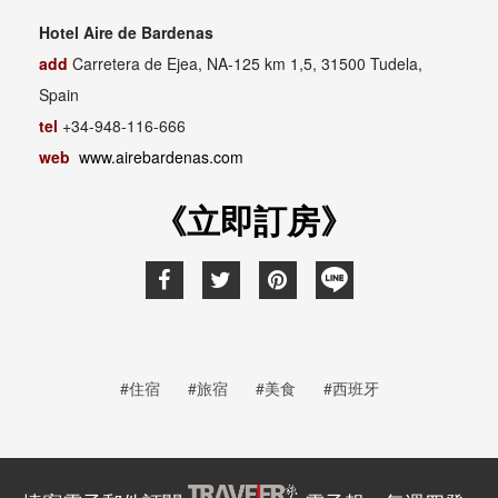
Hotel Aire de Bardenas
add
Carretera de Ejea, NA-125 km 1,5, 31500 Tudela,
Spain
tel
+34-948-116-666
web
www.airebardenas.com
《立即訂房》
#住宿
#旅宿
#美食
#西班牙