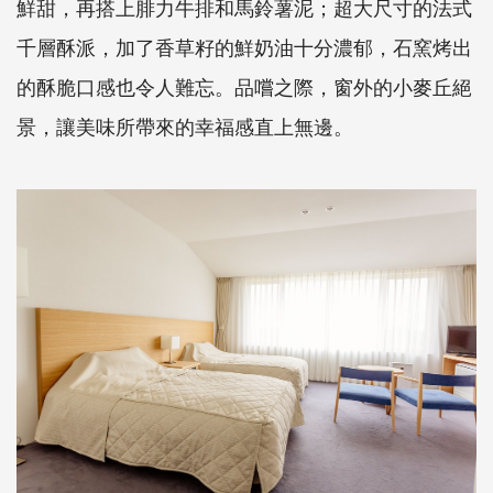
鮮甜，再搭上腓力牛排和馬鈴薯泥；超大尺寸的法式
千層酥派，加了香草籽的鮮奶油十分濃郁，石窯烤出
的酥脆口感也令人難忘。品嚐之際，窗外的小麥丘絕
景，讓美味所帶來的幸福感直上無邊。