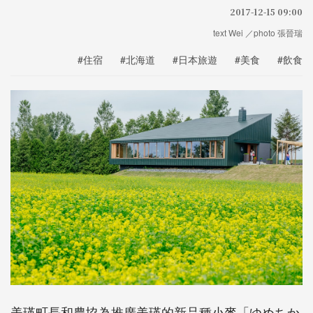
2017-12-15 09:00
text Wei ／photo 張晉瑞
#住宿
#北海道
#日本旅遊
#美食
#飲食
美瑛町長和農協為推廣美瑛的新品種小麥「ゆめちか