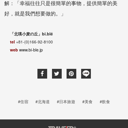
解：「幸福往往只是很簡單的事物，提供簡單的美
好，就是我們想要做的。」
「北瑛小麦の丘」bi.blé
tel
+81-(0)166-92-8100
web
www.bi-ble.jp
#住宿
#北海道
#日本旅遊
#美食
#飲食