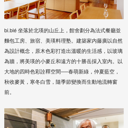
bi.blé 坐落於北瑛的山丘上，館舍劃分為法式餐廳並
麵包工房、旅宿、美瑛料理塾。建築家内藤廣以自然
為設計概念，原木色彩打造出溫暖的生活感，以玻璃
為牆，將美瑛的小麥丘和遠方的十勝岳採入室內。以
大地的四時色彩詮釋空間──春萌新綠，仲夏藍空，
秋收麥黃，寒冬白雪，隨季節變換而生動地流轉窗
前。