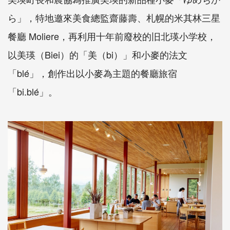
ら」，特地邀來美食總監齋藤壽、札幌的米其林三星
餐廳 Moliere，再利用十年前廢校的旧北瑛小学校，
以美瑛（Biei）的「美（bi）」和小麥的法文
「blé」，創作出以小麥為主題的餐廳旅宿
「bi.blé」。