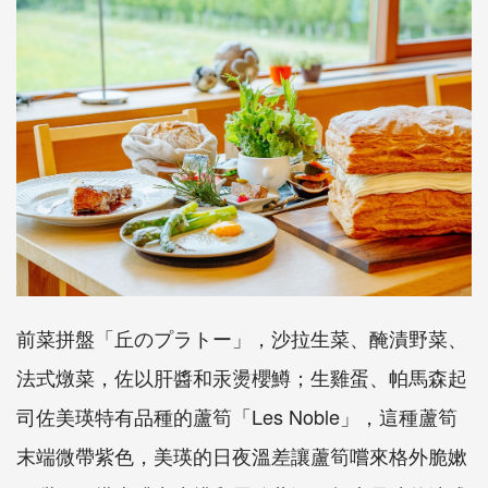
前菜拼盤「丘のプラトー」，沙拉生菜、醃漬野菜、
法式燉菜，佐以肝醬和汞燙櫻鱒；生雞蛋、帕馬森起
司佐美瑛特有品種的蘆筍「Les Noble」，這種蘆筍
末端微帶紫色，美瑛的日夜溫差讓蘆筍嚐來格外脆嫰