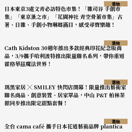
選物
日本東京3處文青必訪特色市集！「雜司谷 手創市
集」「東京蚤之市」「花園神社 青空骨董市集」古
著、日雜、手創小物琳瑯滿目，感受尋寶樂趣！
選物
Cath Kidston 30週年推出多款經典印花紀念版商
品，3/9攜手哈利波特推出限量聯名系列，帶你重返
霍格華茲魔法世界！
選物
瑪黑家居 ╳ SMILEY 快閃店開幕！限量推出藝術家
聯名商品、創意裝置、居家單品，中山 P&T 柏林茶
館同步推出限定甜點套餐！
選物
全台 cama café 攜手日本花道藝術品牌 plantica