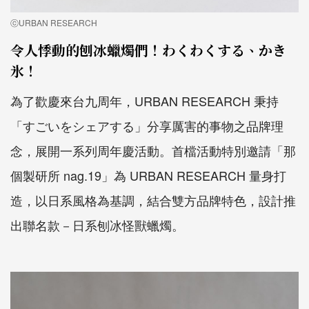
ⓒURBAN RESEARCH
令人悸動的刨冰蠟燭們！わくわくする、かき
氷！
為了歡慶來台九周年，URBAN RESEARCH 秉持
「すごいをシェアする」分享厲害的事物之品牌理
念，展開一系列周年慶活動。首檔活動特別邀請「那
個製研所 nag.19」為 URBAN RESEARCH 量身打
造，以日系風格為基調，結合雙方品牌特色，設計推
出聯名款－日系刨冰怪獸蠟燭。