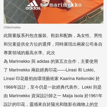
ⓒMarimekko
此限量版系列包含服裝、鞋款和配飾，為女性、男性
和兒童提供全方位的選擇，同時展現出兩家公司各自
專業領域的最高水準。此次
為
Marimekko
與
adidas
的第五次合作，主要使用
了
Marimekko
兩款經典印花——
Linssi
和
Lokki
。
Linssi
印花最初由環境藝術家
Kaarina Kellomäki
於
1966
年設計，至今仍是一款經典代表作。
Lokki
則是
由
Marimekko
資深設計師之一
Maija Isola
於
1961
年
設計的印花，靈感來自於陽光和陰影在織物上的交