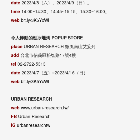
date
2023/4/8（六）、2023/4/9（日）。
time
14:00~14:30、14:45~15:15、15:30~16:00。
web
bit.ly/3K5YxWl
令人悸動的刨冰蠟燭 POPUP STORE
place
URBAN RESEARCH 微風南山艾妥列
add
台北市信義區松智路17號4樓
tel
02-2722-5313
date
2023/4/7（五）~2023/4/16（日）
web
bit.ly/3K5YxWl
URBAN RESEARCH
web
www.urban-research.tw/
FB
Urban Research
IG
urbanresearchtw