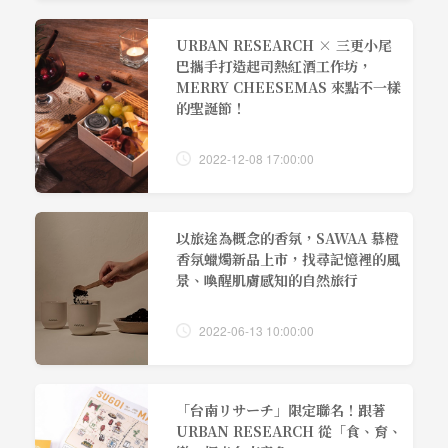
URBAN RESEARCH × 三更小尾
巴攜手打造起司熱紅酒工作坊，
MERRY CHEESEMAS 來點不一樣
的聖誕節！
2022-12-08 17:00:00
以旅途為概念的香氛，SAWAA 慕橙
香氛蠟燭新品上市，找尋記憶裡的風
景、喚醒肌膚感知的自然旅行
2022-06-13 10:00:00
「台南リサーチ」限定聯名！跟著
URBAN RESEARCH 從「食、育、