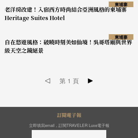
柬埔寨
老洋房改建！入宿西方時尚結合亞洲風格的柬埔寨
Heritage Suites Hotel
柬埔寨
自在悠遊風格：破曉時刻美如仙境！吳哥塔廟與世界
級天空之鏡絕景
第
1
頁
訂閱電子報
立即填寫email，訂閱TRAVELER Luxe電子報