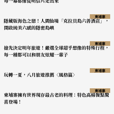
每一幕都像從明信片走出來
柬埔寨
隱藏版海色之戀！人間仙境「克拉貝島六善酒店」，
開啟純美六感的隱密島嶼
柬埔寨
搶先決定明年旅遊！嚴選全球超乎想像的特殊行程，
每一種都可以和朋友炫耀一輩子
柬埔寨
玩轉一夏，八月旅遊推薦〈風格篇〉
柬埔寨
柬埔寨擁有世界現存最古老的料理：特色高棉餐點驚
喜登場！