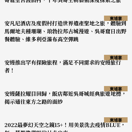
柬埔寨
安凡尼酒店及度假村打造世界遺產聖地之旅，體驗到
馬爾地夫種珊瑚、琅勃拉邦古城漫遊、吳哥窟日出野
餐體驗、維多利亞瀑布高空彈跳
柬埔寨
安縵推出罕有探險旅程，滿足不同需求的安縵旅行
者！
柬埔寨
安縵薩拉耀目回歸，飯店鄰近吳哥城經典旅遊地標，
揭示通往東方之路的面紗
柬埔寨
2022最夢幻天空之鏡15+！用美景洗去疫情BLUE，