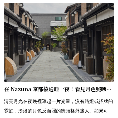
在 Nazuna 京都椿通睡一夜！看見月色照映下清一色的百年京町家老屋
清亮月光在夜晚裡罩起一片光暈，沒有路燈或招牌的
霓虹，淡淡的月色反而照的街頭格外迷人。如果可