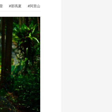
螢
#那瑪夏
#阿里山