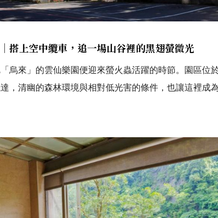
｜搭上空中纜車，追一場山谷裡的黑翅螢微光
北「烏來」的雲仙樂園便迎來螢火蟲活躍的時節。園區位
抵達，清幽的森林環境與相對低光害的條件，也讓這裡成