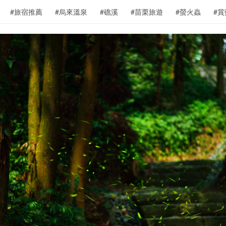
#旅宿推薦
#烏來溫泉
#礁溪
#苗栗旅遊
#螢火蟲
#賞