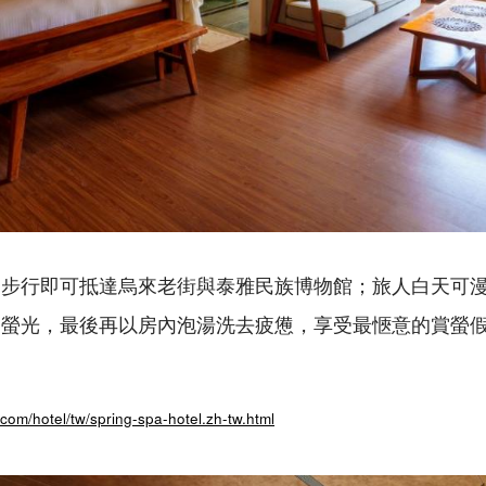
，步行即可抵達烏來老街與泰雅民族博物館；旅人白天可
幻螢光，最後再以房內泡湯洗去疲憊，享受最愜意的賞螢
com/hotel/tw/spring-spa-hotel.zh-tw.html