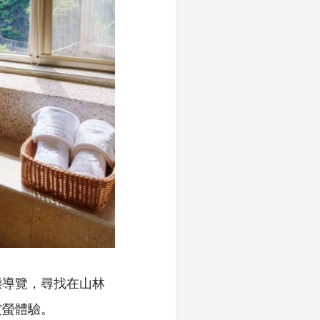
態導覽，尋找在山林
賞螢體驗。