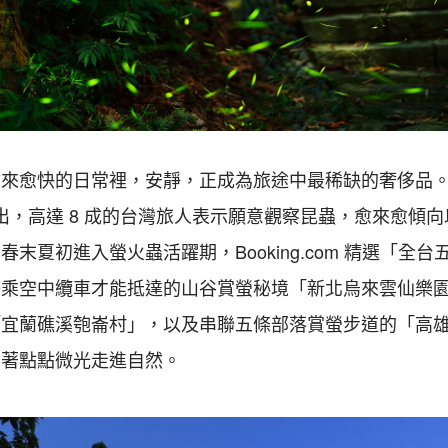
愈來愈快的日常裡，安靜，正成為旅途中最稀缺的奢侈品
出，高達
8
成的台灣旅人表示願意觀察昆蟲，愈來愈傾向
著春末夏初進入螢火蟲活躍期，
Booking.com
精選「全台
搭乘空中纜車才能抵達的山谷賞螢秘境「新北烏來雲仙樂
「宜蘭礁溪匏崙村」，以及串聯五條部落賞螢步道的「高
循著點點微光走進自然。