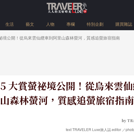
生活
藝文
人物
專欄
特別企劃
購買雜誌
大賞螢祕境公開！從烏來雲仙纜車到阿里山森林螢河，質感追螢旅宿指南
全台 5 大賞螢祕境公開！從烏來雲
山森林螢河，質感追螢旅宿指南
by TR
text TRAVELER Luxe旅人誌·editor ／p