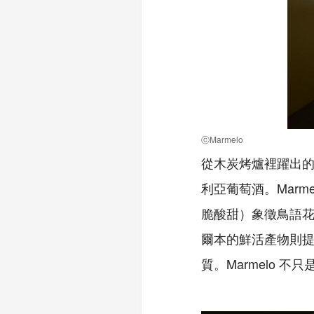
ⓒMarmelo
從木炭烤爐裡躍出
利亞葡萄酒。Mar
脆酸甜）象徵鳥語花
爾本的鮮活產物則
質。Marmelo 