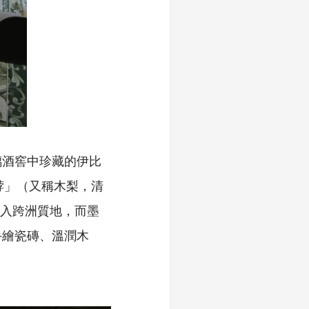
璃酒窖中珍藏的伊比
榲桲」（又稱木梨，清
注入跨洲質地，而墨
手繪瓷磚、溫潤木