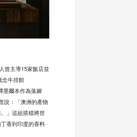
澱。兩人曾主導15家飯店並
檔概念牛排館
選擇墨爾本作為落腳
 曾說：「澳洲的產物
仿。」這組搭檔將世
的丁香到印度的香料