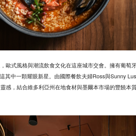
區，歐式風格與潮流飲食文化在這座城市交會。擁有葡萄
是這其中一顆耀眼新星。由國際餐飲夫婦Ross與Sunny Lu
理靈感，結合維多利亞州在地食材與墨爾本市場的豐饒本