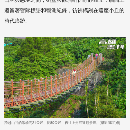
遺留著營隊標語和觀測紀錄，彷彿鐫刻在這座小丘的
時代痕跡。
跨越山谷的吊橋高21公尺、長80公尺，再往上走可達觀景臺。(攝影/李芷姍)