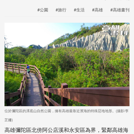
#公園
#旅行
#生活
#高雄
#高雄畫刊
位於彌陀區的漯底山自然公園，擁有高雄最靠近濱海的特殊惡地地形。(攝影/李
芷姍)
高雄彌陀區北傍阿公店溪和永安區為界，緊鄰高雄海