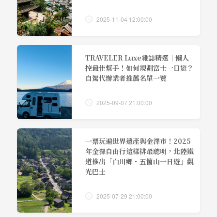
2025-11-04 12:00:00
TRAVELER Luxe雜誌精選｜懶人
控最佳幫手！如何規劃富士一日遊？
自駕代辦業者推薦名單一覽
2025-09-07 21:00:00
一票玩遍世界遺產與金澤市！2025
年金澤自由行這樣排最聰明，北陸鐵
道推出「白川鄉・五箇山一日遊」觀
光巴士
2025-07-29 21:00:00