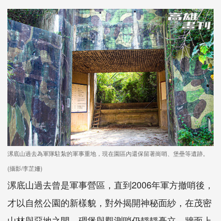
漯底山過去為軍隊駐紮的軍事重地，現在園區內還保留著崗哨、堡壘等遺跡。
(攝影/李芷姍)
漯底山過去曾是軍事營區，直到2006年軍方撤哨後，
才以自然公園的新樣貌，對外揭開神秘面紗，在茂密
山林與惡地之間，碉堡與觀測哨仍靜靜矗立，牆面上