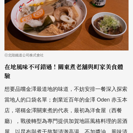
ⓒ北陸鐵道公司株式會社
在地風味不可錯過！關東煮老舖與町家美食體
驗
想要品嚐金澤最道地的味道，不妨安排一餐深入探索
當地人的口袋名單；創業近百年的金澤 Oden 赤玉本
店，堪稱金澤關東煮的代表，最初為洋食屋（西餐
廳），戰後轉型為專門提供加賀地區風格料理的居酒
屋，以昆布與煮干熬製清澈高湯、不加醬油，風味清