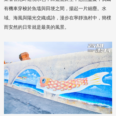
有機車穿梭於魚塭與田埂之間，揚起一片細塵。水
域、海風與陽光交織成詩，漫步在寧靜漁村中，簡樸
而安然的日常就是最美的風景。