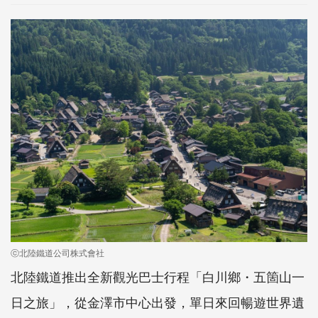
ⓒ北陸鐵道公司株式會社
北陸鐵道推出全新觀光巴士行程「白川鄉・五箇山一
日之旅」，從金澤市中心出發，單日來回暢遊世界遺