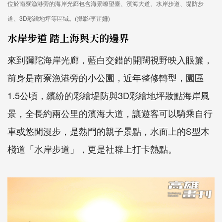
位於南寮漁港旁的海岸光廊包含海景瞭望臺、濱海大道、水岸步道、堤防步
道、3D彩繪地坪等區域。(攝影/李芷姍)
水岸步道 踏上海與天的邊界
來到彌陀海岸光廊，藍白交錯的開闊視野映入眼簾，
前身是南寮漁港旁的小公園，近年整修轉型，園區
1.5公頃，繽紛的彩繪堤防與3D彩繪地坪妝點海岸風
景，全長約兩公里的濱海大道，讓遊客可以騎乘自行
車或悠閒漫步，是熱門的親子景點，水面上的S型木
棧道「水岸步道」，更是社群上打卡熱點。