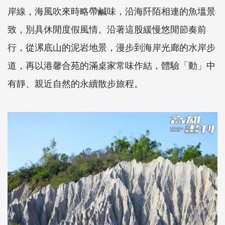
岸線，海風吹來時略帶鹹味，沿海阡陌相連的魚塭景
致，別具休閒度假風情。沿著這股緩慢悠閒節奏前
行，從漯底山的泥岩地景，漫步到海岸光廊的水岸步
道，再以港馨合苑的滿桌家常味作結，體驗「動」中
有靜、親近自然的永續散步旅程。