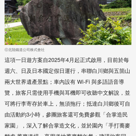
ⓒ北陸鐵道公司株式會社
這項一日遊方案自2025年4月起正式啟用，目前於每
週六、日及日本國定假日運行，串聯白川鄉與五箇山
兩大世界遺產景點；車內設有 Wi-Fi 與多語語音導
覽，旅客只需使用手機與耳機即可收聽中文解說，並
可將行李寄存於車上，無須拖行；抵達白川鄉後可自
由活動約3小時，參團旅客還可免費參觀「合掌造民
家園」，深入了解合掌造文化，並於園內「手打蕎麥
麵處 蕎麥道場」享用道地蕎麥麵午餐；建議旅客同