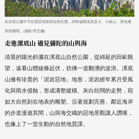
在自然公園中可欣賞惡地形與自然生態，同時遠眺海景及大、小崗山，景色優
美而開闊。(攝影/李芷姍)
走進漯底山 遇見彌陀的山與海
清晨的陽光斜灑在漯底山自然公園，從綿延的田畝眺
望，遠看山體線條起伏，彷彿一道翻湧的波浪。漯底
山擁有珍貴的「泥岩惡地」地形，泥岩經年累月受風
化與雨水侵蝕，形成溝壑縱橫、灰白壯闊的走勢，宛
如大自然刻在地表的雕塑。沿著規劃完善、鄰近海岸
的步道漫遊其間，山與海交織的惡地景觀讓人讚嘆，
也像上了一堂生動的自然地質課。