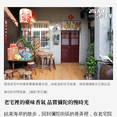
隱身老宅中的臺菜餐廳港馨合苑，由老漁村住宅改建，保留滿滿復古元素以及
廟埕的空間意象。(攝影/李芷姍)
老宅裡的臺味香氣 品嘗彌陀的慢時光
結束海岸的散步，回到彌陀街區的巷弄裡，在老宅院