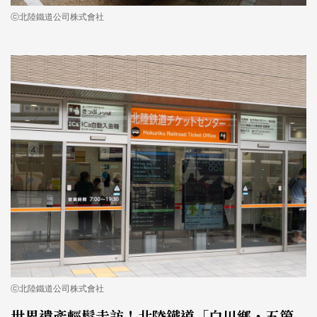
ⓒ北陸鐵道公司株式會社
ⓒ北陸鐵道公司株式會社
世界遺產輕鬆走訪！北陸鐵道「白川鄉・五箇