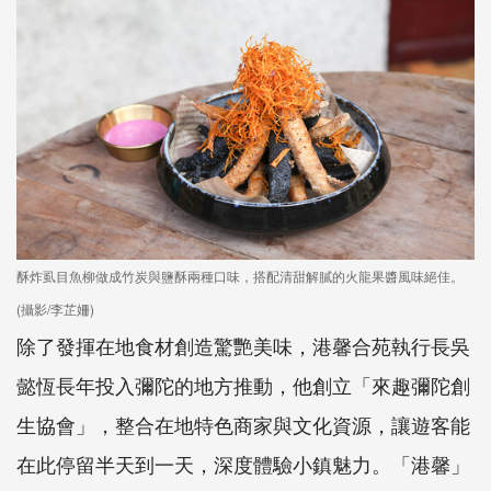
酥炸虱目魚柳做成竹炭與鹽酥兩種口味，搭配清甜解膩的火龍果醬風味絕佳。
(攝影/李芷姍)
除了發揮在地食材創造驚艷美味，港馨合苑執行長吳
懿恆長年投入彌陀的地方推動，他創立「來趣彌陀創
生協會」，整合在地特色商家與文化資源，讓遊客能
在此停留半天到一天，深度體驗小鎮魅力。「港馨」