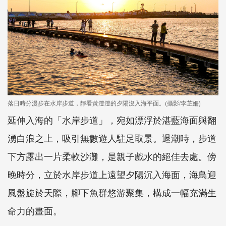
落日時分漫步在水岸步道，靜看黃澄澄的夕陽沒入海平面。(攝影/李芷姍)
延伸入海的「水岸步道」，宛如漂浮於湛藍海面與翻
湧白浪之上，吸引無數遊人駐足取景。退潮時，步道
下方露出一片柔軟沙灘，是親子戲水的絕佳去處。傍
晚時分，立於水岸步道上遠望夕陽沉入海面，海鳥迎
風盤旋於天際，腳下魚群悠游聚集，構成一幅充滿生
命力的畫面。