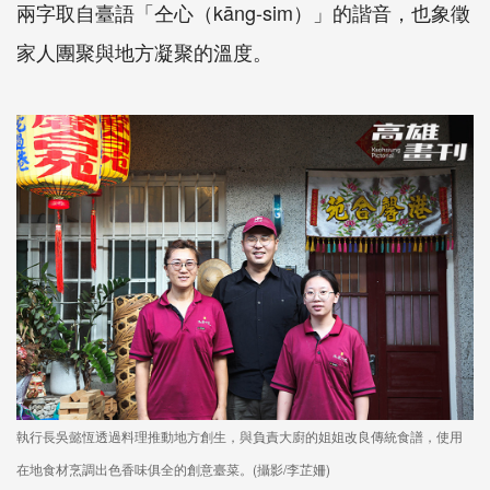
兩字取自臺語「仝心（kāng-sim）」的諧音，也象徵
家人團聚與地方凝聚的溫度。
執行長吳懿恆透過料理推動地方創生，與負責大廚的姐姐改良傳統食譜，使用
在地食材烹調出色香味俱全的創意臺菜。(攝影/李芷姍)