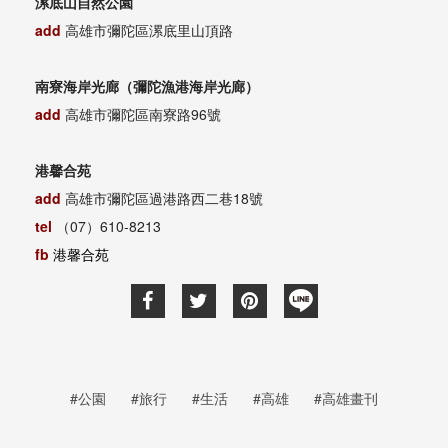
漯底山自然公園
add
高雄市彌陀區漯底里山頂路
南寮海岸光廊（彌陀漁港海岸光廊）
add
高雄市彌陀區南寮路96號
港馨合苑
add
高雄市彌陀區過港路西二巷18號
tel
（07）610-8213
fb
港馨合苑
#公園
#旅行
#生活
#高雄
#高雄畫刊