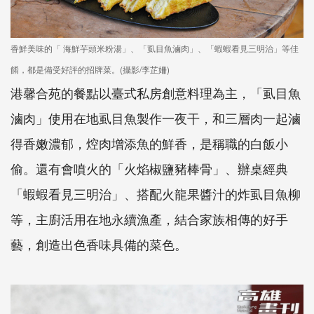
香鮮美味的「 海鮮芋頭米粉湯」、「虱目魚滷肉」、「蝦蝦看見三明治」等佳
餚，都是備受好評的招牌菜。(攝影/李芷姍)
港馨合苑的餐點以臺式私房創意料理為主，「虱目魚
滷肉」使用在地虱目魚製作一夜干，和三層肉一起滷
得香嫩濃郁，焢肉增添魚的鮮香，是稱職的白飯小
偷。還有會噴火的「火焰椒鹽豬棒骨」、辦桌經典
「蝦蝦看見三明治」、搭配火龍果醬汁的炸虱目魚柳
等，主廚活用在地永續漁產，結合家族相傳的好手
藝，創造出色香味具備的菜色。