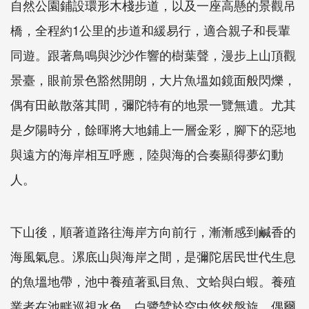
自然公園鋪設環形木棧步道，以及一座高懸的景觀吊
橋，全程約1公里的步道和緩易行，適合親子和長輩
同遊。跟著鳥鳴與沙沙作響的樹葉聲，漫步上山頂觀
景臺，眼前景色豁然開朗，大片魚塭如鏡面般閃爍，
偶有田畝散落其間，彌陀特有的地景一覽無遺。尤其
是夕陽時分，餘暉將大地鋪上一層金彩，腳下的惡地
與遠方的海岸相互呼應，陸與海的合奏顯得夢幻動
人。
下山後，順著道路往海岸方向前行，漸漸感到鹹香的
海風氣息。漯底山與海岸之間，是彌陀居民世代生息
的魚塭地帶，池中養殖著虱目魚、文蛤與白蝦。養殖
業者在池畔巡視水色，白鷺鷥於空中悠然盤旋，偶爾