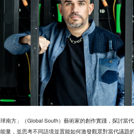
南方」（Global South）藝術家的創作實踐，探討
治能量，並思考不同語境並置能如何激發觀眾對當代議題