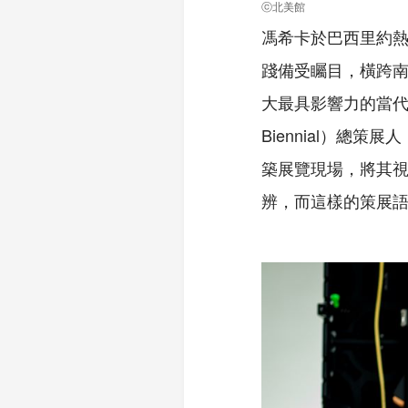
ⓒ北美館
馮希卡於巴西里約熱
踐備受矚目，橫跨南美
大最具影響力的當代藝
Biennial）
築展覽現場，將其
辨，而這樣的策展