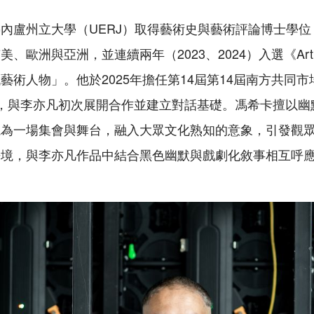
內盧州立大學（UERJ）取得藝術史與藝術評論博士學
、歐洲與亞洲，並連續兩年（2023、2024）入選《ArtR
術人物」。他於2025年擔任第14屆第14屆南方共同市場雙
總策展人，與李亦凡初次展開合作並建立對話基礎。馮希卡擅以
視為一場集會與舞台，融入大眾文化熟知的意象，引發觀
語境，與李亦凡作品中結合黑色幽默與戲劇化敘事相互呼