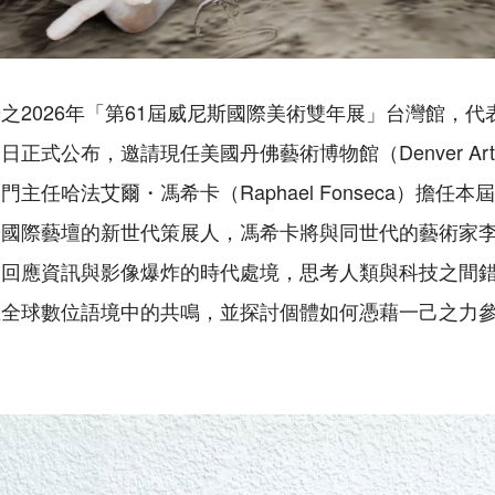
。
之2026年「第61屆威尼斯國際美術雙年展」台灣館，
正式公布，邀請現任美國丹佛藝術博物館（Denver Art 
主任哈法艾爾・馮希卡（Raphael Fonseca）擔任
於國際藝壇的新世代策展人，馮希卡將與同世代的藝術家
，回應資訊與影像爆炸的時代處境，思考人類與科技之間
在全球數位語境中的共鳴，並探討個體如何憑藉一己之力