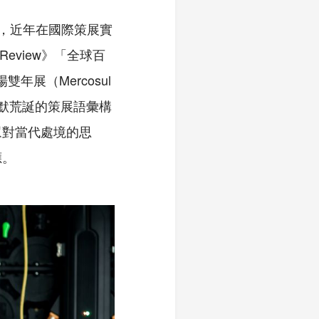
位，近年在國際策展實
eview》「全球百
年展（Mercosul
幽默荒誕的策展語彙構
眾對當代處境的思
應。