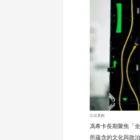
ⓒ北美館
馮希卡長期聚焦「全球
所蘊含的文化與政