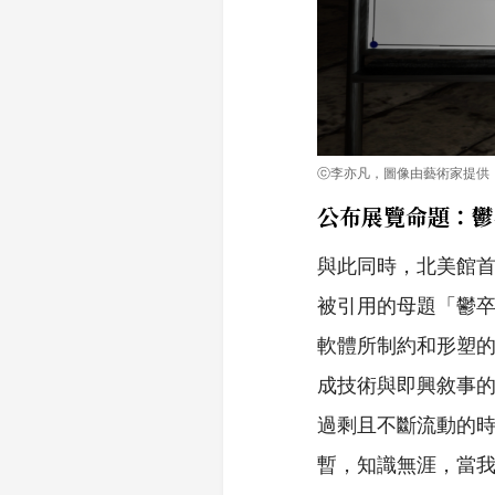
ⓒ李亦凡，圖像由藝術家提供
公布展覽命題：鬱卒的
與此同時，北美館
被引用的母題「鬱卒
軟體所制約和形塑
成技術與即興敘事
過剩且不斷流動的
暫，知識無涯，當