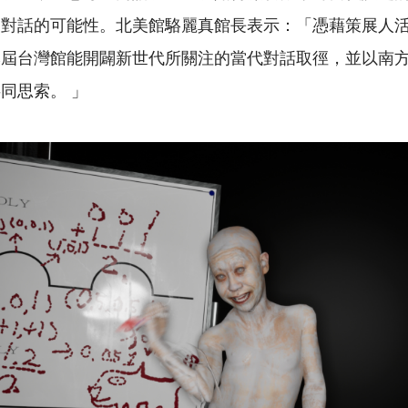
國對話的可能性。北美館駱麗真館長表示：「憑藉策展人
本屆台灣館能開闢新世代所關注的當代對話取徑，並以南
同思索。 」