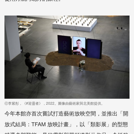
ⓒ李紫彤，《#迎靈者》，2022。圖像由藝術家與北美館提供。
今年本館亦首次嘗試打造藝術放映空間，並推出「開
放式結局：
TFAM
放映計畫」，以「類影展」的型態