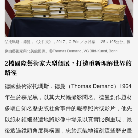
ⓒ托瑪斯．德曼，《文件夾》，2017，C-Print／水晶裱，125 × 195公分。圖
像由藝術家與北美館提供。ⓒThomas Demand, VG Bild-Kunst, Bonn
2檔國際藝術家大型個展，打造重新理解世界的
路徑
德國藝術家托瑪斯．德曼（
Thomas Demand
）
1964
年生於慕尼黑，以其大尺幅攝影聞名。德曼創作題材
多取自知名歷史或社會事件的報導照片或影片，他先
以紙材鉅細靡遺地將影像中場景以真實比例重現，最
後透過鏡頭角度與構圖，忠於原貌地複刻這些歷史畫