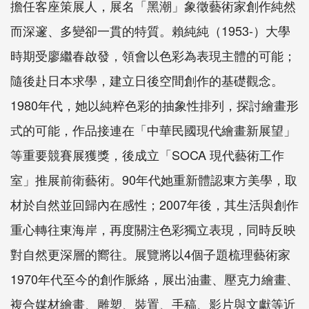
擔任客座策展人，展名「黑潮」象徵藝術家創作純然
而深邃、多變卻一貫的特質。賴純純（
1953-
）大學
時期受廖繼春啟發，領會以色彩為表現主體的可能；
隨後赴日本求學，建立日後空間創作的基礎觀念。
1980
年代，她以純粹色彩的抽象性排列，探討繪畫形
式的可能，作品接連在「中華民國現代繪畫新展望」
等重要競賽展獲獎，後成立「
SOCA
現代藝術工作
室」推展前衛藝術。
90
年代她重新體認東方美學，取
材於自然並回歸內在感性；
2007
年後，其生活與創作
重心轉往東海岸，再度關注色彩獨立表現，同時反映
對自然更深層的嚮往。展覽將以4個子題梳理藝術家
1970
年代至今的創作脈絡，展出油畫、壓克力繪畫、
複合媒材繪畫、雕塑、裝置、手稿、影片與文獻等近