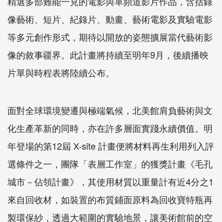
精選多部難能一見的電影與單頻道影片作品，含括錄
像藝術、短片、紀錄片、動畫、藝術電影及實驗電影
等多元創作形式，期待以開放的姿態擴展當代藝術影
像的敘事疆界。此計畫將持續至明年9月，後續播映
片單與時程表將陸續公布。
面對全球環境變遷與極端氣候，北美館肩負藝術與文
化生產革新的同時，亦在許多層面實踐永續價值。明
年登場的第
12
屆
X-site
計畫便將材料再生利用列入評
選條件之一，團隊「表層工作室」的獲獎計畫《毛孔
城市－佔領計畫》，其使用材質以重量計有近4分之1
來自回收材，如裝置的布質鋪面原料為回收寶特瓶再
製環保紗，透過大範圍的實驗地景，讓美術館前的空