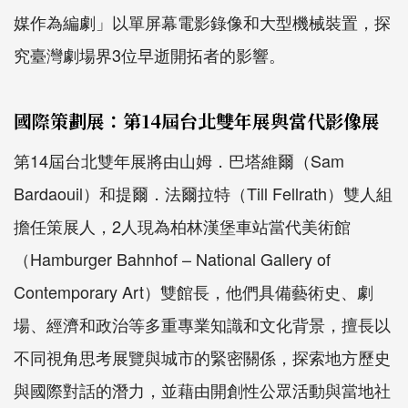
媒作為編劇」以單屏幕電影錄像和大型機械裝置，探
究臺灣劇場界3位早逝開拓者的影響。
國際策劃展：第14屆台北雙年展與當代影像展
第
14
屆台北雙年展將由山姆．巴塔維爾（
Sam
Bardaouil
）和提爾．法爾拉特（
Till Fellrath
）雙人組
擔任策展人，2人現為柏林漢堡車站當代美術館
（
Hamburger Bahnhof – National Gallery of
Contemporary Art
）雙館長，他們具備藝術史、劇
場、經濟和政治等多重專業知識和文化背景，擅長以
不同視角思考展覽與城市的緊密關係，探索地方歷史
與國際對話的潛力，並藉由開創性公眾活動與當地社