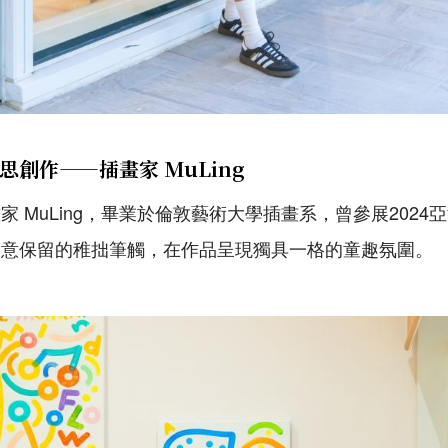
創作——插畫家 MuLing
 MuLing，畢業於倫敦藝術大學插畫系，曾參展202
刻意保留的稚拙筆觸，在作品呈現獨具一格的童趣氛圍。