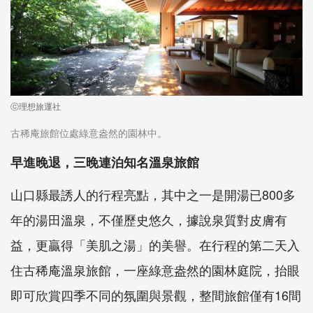
ⓒ理想旅運社
古稀庵旅館位處綠意盎然的園林中。
早進晚退，三晚連泊知名溫泉旅館
山口縣最誘人的行程亮點，其中之一是開湯已800多
年的湯田溫泉，不僅歷史悠久，據說泉質對皮膚有
益，更贏得「美肌之湯」的美譽。在行程的第二天入
住古稀庵溫泉旅館，一座綠意盎然的園林庭院，抬眼
即可欣賞四季不同的氛圍與景觀，整間旅館僅有16間