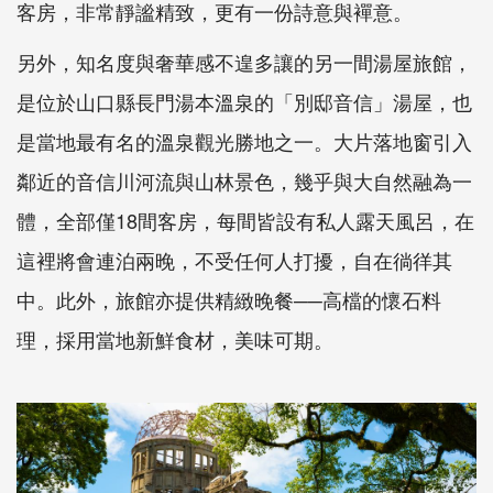
客房，非常靜謐精致，更有一份詩意與襌意。
另外，知名度與奢華感不遑多讓的另一間湯屋旅館，
是位於山口縣長門湯本溫泉的「別邸音信」湯屋，也
是當地最有名的溫泉觀光勝地之一。大片落地窗引入
鄰近的音信川河流與山林景色，幾乎與大自然融為一
體，全部僅18間客房，每間皆設有私人露天風呂，在
這裡將會連泊兩晚，不受任何人打擾，自在徜徉其
中。此外，旅館亦提供精緻晚餐──高檔的懷石料
理，採用當地新鮮食材，美味可期。