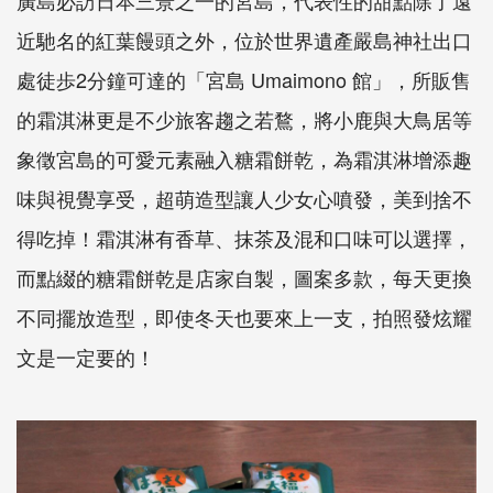
廣島必訪日本三景之一的宮島，代表性的甜點除了遠
近馳名的紅葉饅頭之外，位於世界遺產嚴島神社出口
處徒歩2分鐘可達的「宮島 Umaimono 館」，所販售
的霜淇淋更是不少旅客趨之若鶩，將小鹿與大鳥居等
象徵宮島的可愛元素融入糖霜餅乾，為霜淇淋增添趣
味與視覺享受，超萌造型讓人少女心噴發，美到捨不
得吃掉！霜淇淋有香草、抹茶及混和口味可以選擇，
而點綴的糖霜餅乾是店家自製，圖案多款，每天更換
不同擺放造型，即使冬天也要來上一支，拍照發炫耀
文是一定要的！