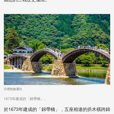
ⓒ理想旅運社
1673年建成的「錦帶橋」。
於1673年建成的「錦帶橋」，五座相連的拱木橫跨錦