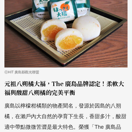
ⓒHIT 廣島縣觀光聯盟
元祖八朔橘大福，The 廣島品牌認定！柔軟大
福與酸甜八朔橘的完美平衡
廣島以檸檬柑橘類的物產聞名，發源於因島的八朔
橘，在瀨戶內大自然的孕育下生長，香甜多汁，酸甜
適中帶點微微苦澀是最大特色。榮獲「The 廣島品