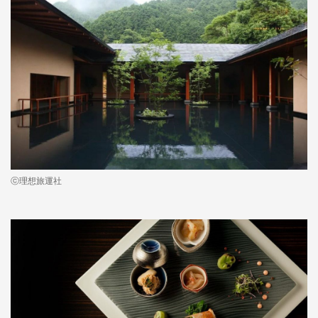
ⓒ理想旅運社