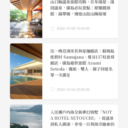
山口縣溫泉旅館攻略，百年湯屋、湯
田溫泉，廣島必玩景點：原爆圓頂
館、錦帶橋，慢遊山陰山陽秘境
2024-10-09 10:00:00
住一晚亞洲米其林星鑰飯店：蘇梅島
度假村 Samujana、曼谷137柱套房
飯店、廣島避世旅館 Azumi
Setoda，獨旅、雙人、親子同遊名
單一次滿足
2024-10-04 23:00:00
入住瀨戶內海全新夢幻別墅「NOT
A HOTEL SETOUCHI」，從溫泉
到私人碼頭，享受一日與海洋幽會的