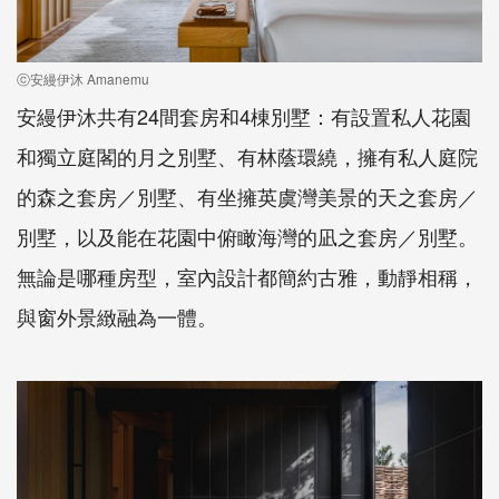
ⓒ安縵伊沐 Amanemu
安縵伊沐共有24間套房和4棟別墅：有設置私人花園
和獨立庭閣的月之別墅、有林蔭環繞，擁有私人庭院
的森之套房／別墅、有坐擁英虞灣美景的天之套房／
別墅，以及能在花園中俯瞰海灣的凪之套房／別墅。
無論是哪種房型，室內設計都簡約古雅，動靜相稱，
與窗外景緻融為一體。