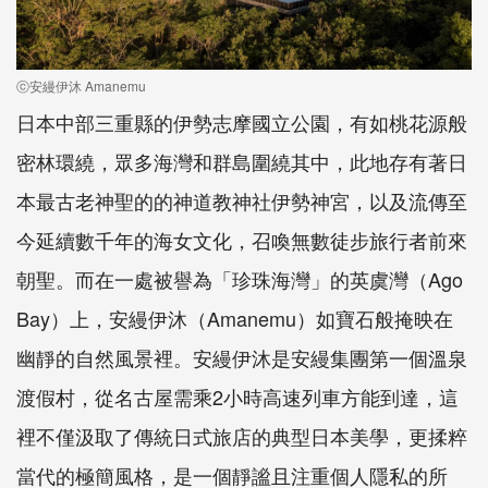
ⓒ安縵伊沐 Amanemu
日本中部三重縣的伊勢志摩國立公園，有如桃花源般
密林環繞，眾多海灣和群島圍繞其中，此地存有著日
本最古老神聖的的神道教神社伊勢神宮，以及流傳至
今延續數千年的海女文化，召喚無數徒步旅行者前來
朝聖。而在一處被譽為「珍珠海灣」的英虞灣（Ago
Bay）上，安縵伊沐（Amanemu）如寶石般掩映在
幽靜的自然風景裡。安縵伊沐是安縵集團第一個溫泉
渡假村，從名古屋需乘2小時高速列車方能到達，這
裡不僅汲取了傳統日式旅店的典型日本美學，更揉粹
當代的極簡風格，是一個靜謐且注重個人隱私的所