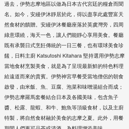
過去，伊勢志摩地區以做為日本古代宮廷的糧倉而聞
名。如今，安縵伊沐靜居於此，得以盡享此處豐富天
然食材的饋贈。安縵伊沐餐廳座落於英虞灣旁，四周
綠意環繞，海天一色，讓人們能靜心享用美食。餐廳
既有承襲日式烹飪傳統的一日三餐，也有環球美食珍
饈，日料主廚 Katsutoshi Kitahara 堅持選用伊勢志摩
當地食材烹製美食，就是為了呈現最新鮮的特色料理
給遠道而來的貴賓。伊勢神宮早餐受當地僧侶的朝食
啟發，由米飯、魚、豆腐、泡菜和味噌湯組合而成；
伊勢志摩羅馬套餐結合日本及各國美味，包含魚子
醬、松露、龍蝦、和牛、鮑魚等頂級食材，以及主廚
特製，將自然食材融於美食的志摩之夏。此外，用餐
期間人們更可品茶或清酒，為料理增添美味。