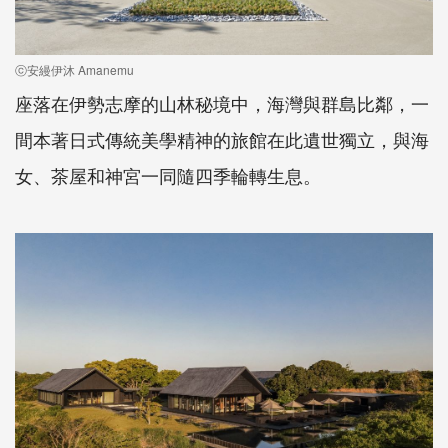
ⓒ安縵伊沐 Amanemu
座落在伊勢志摩的山林秘境中，海灣與群島比鄰，一
間本著日式傳統美學精神的旅館在此遺世獨立，與海
女、茶屋和神宮一同隨四季輪轉生息。