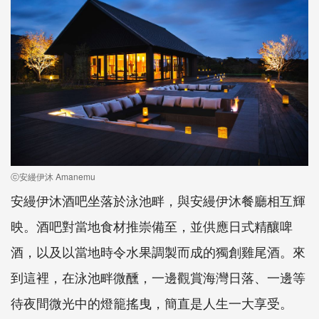
ⓒ安縵伊沐 Amanemu
安縵伊沐酒吧坐落於泳池畔，與安縵伊沐餐廳相互輝
映。酒吧對當地食材推崇備至，並供應日式精釀啤
酒，以及以當地時令水果調製而成的獨創雞尾酒。來
到這裡，在泳池畔微醺，一邊觀賞海灣日落、一邊等
待夜間微光中的燈籠搖曳，簡直是人生一大享受。