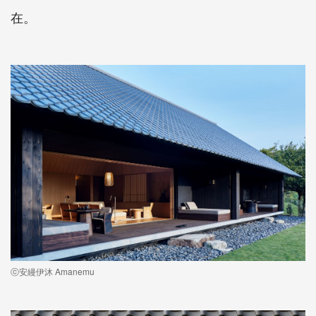
在。
ⓒ安縵伊沐 Amanemu