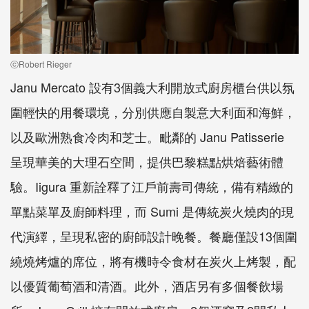
ⓒRobert Rieger
Janu Mercato 設有3個義大利開放式廚房櫃台供以氛
圍輕快的用餐環境，分別供應自製意大利面和海鮮，
以及歐洲熟食冷肉和芝士。毗鄰的 Janu Patisserie
呈現華美的大理石空間，提供巴黎糕點烘焙藝術體
驗。Iigura 重新詮釋了江戶前壽司傳統，備有精緻的
單點菜單及廚師料理，而 Sumi 是傳統炭火燒肉的現
代演繹，呈現私密的廚師設計晚餐。餐廳僅設13個圍
繞燒烤爐的席位，將有機時令食材在炭火上烤製，配
以優質葡萄酒和清酒。此外，酒店另有多個餐飲場