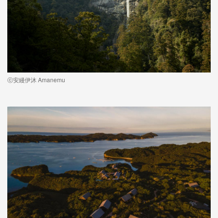
ⓒ安縵伊沐 Amanemu