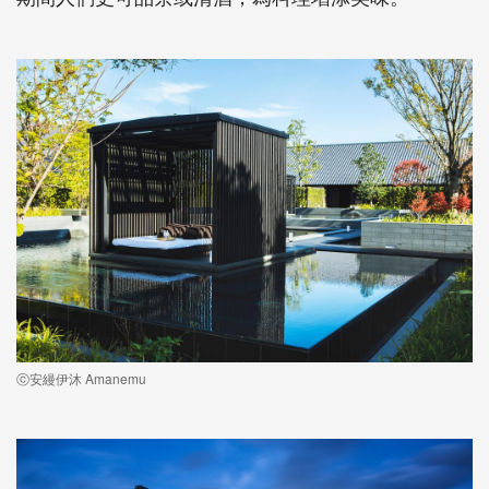
ⓒ安縵伊沐 Amanemu