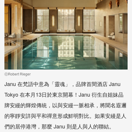
ⓒRobert Rieger
Janu 在梵語中意為「靈魂」，品牌首間酒店 Janu
Tokyo 在本月13日於東京開幕！Janu 衍生自姐妹品
牌安縵的輝煌傳統，以與安縵一脈相承，將聞名遐邇
的寧靜安詳與平和禪意形成鮮明對比。如果安縵是人
們的居停港灣，那麼 Janu 則是人與人的聯結。