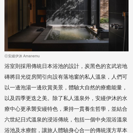
ⓒ安縵伊沐 Amanemu
浴室則採用傳統日本浴池的設計，炭黑色的玄武岩地
磚將目光從房間引向設有落地窗的私人溫泉，人們可
以一邊泡湯一邊欣賞美景，體驗大自然的療癒能量，
以及四季更迭之美。除了私人溫泉外，安縵伊沐的水
療中心更承襲安縵特色，秉持一貫養生哲學，並結合
六世紀日式溫泉的浸浴傳統，包括一個中央混浴溫泉
浴池及水療館，讓旅人體驗身心合一的傳統漢方草本