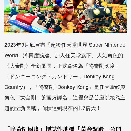
2023年9月底宣布「超級任天堂世界 Super Nintendo
World」將再度擴建、加入任天堂旗下、人氣角色的
《大金剛》全新園區，正式命名為「咚奇剛國度」
（ドンキーコング・カントリー，Donkey Kong
Country），「咚奇剛 Donkey Kong」是任天堂經典
角色「大金剛」的官方譯名，這裡會是首座以牠為主
題的全新區域，面積達到現在的1.7倍大！
「咚奇剛國度」標誌性地標「黃金聖殿」公開