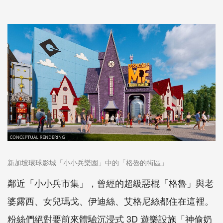
新加坡環球影城「小小兵樂園」中的「格魯的街區」
鄰近「小小兵市集」，曾經的超級惡棍「格魯」與老
婆露西、女兒瑪戈、伊迪絲、艾格尼絲都住在這裡。
粉絲們絕對要前來體驗沉浸式 3D 遊樂設施「神偷奶