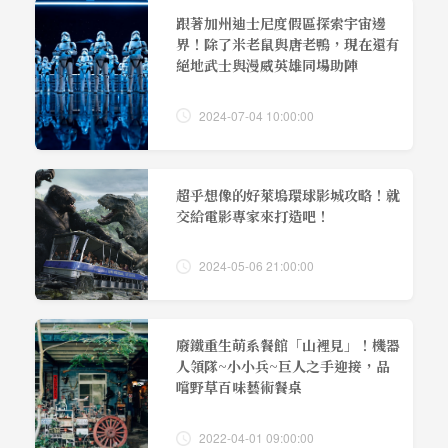
跟著加州迪士尼度假區探索宇宙邊
界！除了米老鼠與唐老鴨，現在還有
絕地武士與漫威英雄同場助陣
2024-07-04 10:00:00
超乎想像的好萊塢環球影城攻略！就
交給電影專家來打造吧！
2024-05-06 21:00:00
廢鐵重生萌系餐館「山裡見」！機器
人領隊~小小兵~巨人之手迎接，品
嚐野草百味藝術餐桌
2022-04-01 09:00:00