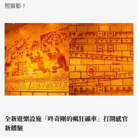
照留影！
全新遊樂設施「咚奇剛的瘋狂礦車」打開感官
新體驗