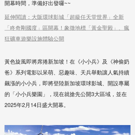
開幕時間，準備好出發囉~~
延伸閱讀：大阪環球影城「超級任天堂世界」全新
「咚奇剛國度」區開幕！象徵地標「黃金聖殿」、瘋
狂礦車遊樂設施體驗公開
黃色旋風即將席捲新加坡！在《小小兵》及《神偷奶
爸》系列電影以呆萌、惡趣味、天兵舉動讓人氣持續
飆漲的小小兵，即將登陸新加坡環球影城、開設專屬
的「小小兵樂園」，現在就搶先公開3大區域，並在
2025年2月14日盛大開幕。