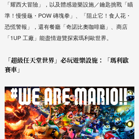
「耀西大冒險」，以及體感遊樂設施／鑰匙挑戰「瞄
準！慢慢龜・POW 磚塊拳」、「阻止它！食人花・
恐慌警報」，還有餐廳「奇諾比奧咖啡廳」、商店
「1UP 工廠」能盡情遊覽探索瑪利歐世界。
「超級任天堂世界」必玩遊樂設施：「瑪利歐
賽車」