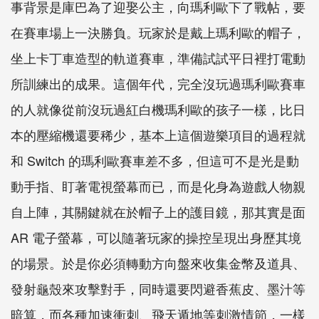
事背景是庫巴為了迎娶公主，向瑪利歐下了戰帖，要
在賽車場上一決勝負。玩家於是戴上瑪利歐的帽子，
坐上卡丁車造型的軌道賽車，準備試試平日裡打電動
所訓練出的成果。這個年代，完全沒玩過瑪利歐賽車
的人就像從前沒玩過紅白機瑪利歐的孩子一樣，比日
本的壓縮機還要稀少，基本上這個遊樂項目的過程就
和 Switch 的瑪利歐賽車差不多，但這可不是光是動
動手指、盯著電視螢幕而已，而是化身為遊戲人物親
自上陣，其關鍵就在於帽子上的護目鏡，那其實是面
AR 電子螢幕，可以隨著玩家的操控呈現出身歷其境
的場景。於是你必須轉動方向盤來收集金幣及道具、
發射龜殼來攻擊對手，同時還要閃避香蕉皮、墨汁等
暗算，而各種加速衝刺、飛天遁地等刺激情節，一樣