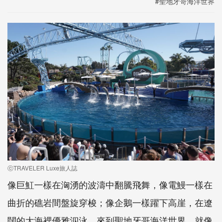
#聖地牙哥海洋世界
ⓒTRAVELER Luxe旅人誌
像巨魟一樣在洶湧的波濤中翻騰飛舞，像電鰻一樣在
曲折的礁岩間盤旋穿梭；像企鵝一樣躍下高崖，在遼
闊的大海裡優雅泅泳。來到聖地牙哥海洋世界，就像