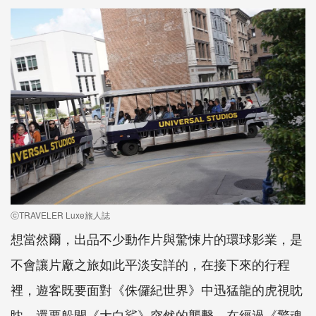
ⓒTRAVELER Luxe旅人誌
想當然爾，出品不少動作片與驚悚片的環球影業，是
不會讓片廠之旅如此平淡安詳的，在接下來的行程
裡，遊客既要面對《侏儸紀世界》中迅猛龍的虎視眈
眈，還要躲開《大白鯊》突然的襲擊，在經過《驚魂