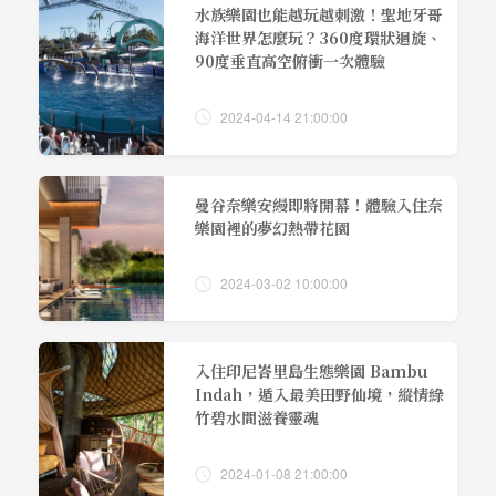
水族樂園也能越玩越刺激！聖地牙哥
海洋世界怎麼玩？360度環狀迴旋、
90度垂直高空俯衝一次體驗
2024-04-14 21:00:00
曼谷奈樂安縵即將開幕！體驗入住奈
樂園裡的夢幻熱帶花園
2024-03-02 10:00:00
入住印尼峇里島生態樂園 Bambu
Indah，遁入最美田野仙境，縱情綠
竹碧水間滋養靈魂
2024-01-08 21:00:00