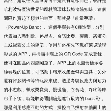
當然，超級任天堂世界可不是只有這樣而已，或許是
哈利波特魔法世界的魔杖讓環球影城食髓知味，這個
園區也賣起了類似的東西，那就是「能量手環」
（Power-Up Band）。這個手環共有6種造型，分別
代表加入瑪利歐、路易吉、奇諾比奧、耀西、碧姬公
主或黛西公主的隊伍，使用前必須先下載好萊塢環球
影城的 APP，再掃瞄手環上的 QR Code 完成登錄，
便可在園區內四處闖蕩了。APP 上的地圖會標示各
種磚塊的位置，可感應手環來收集金幣與道具，另外
還有許多關卡等待玩家來破。透過考驗反應力與耐力
的小遊戲，擊敗栗寶寶、慢慢龜、吞食花、咚咚等庫
巴手下後，就能取得通關鑰匙進行最終的 boss 戰，
那是利用感應互動的方式，操控自己投射在牆面上的