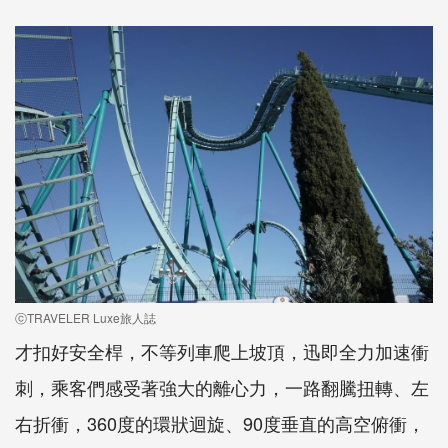
ⓒTRAVELER Luxe旅人誌
才扣好安全桿，不等列車爬上坡頂，迅即全力加速衝
刺，乘客們感受著強大的離心力，一路翻騰扭轉、左
右折衝，360度的環狀迴旋、90度垂直的高空俯衝，