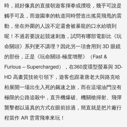
時，就好像真的直接朝遊客揮拳或撲咬，幾乎可說是
觸手可及，而遊園車的軌道同時營造出搖晃飛甩的震
動，坐在外圍的人說不定還會被暴龍的口水給噴到
呢！不過若要說起競速刺激，試問有哪部電影比《玩
命關頭》系列更不講理？因此另一項會用到 3D 眼鏡
的部份，正是《玩命關頭-極度增壓》（Fast &
Furious – Supercharged），在360度環型螢幕與 3D-
HD 高畫質技術引領下，遊客也跟著唐老大與路克哈
柏展開一場出生入死的飆速之旅，而在這場油門沒有
極限的公路追殺中，直升機爆破、機關槍掃射、飛彈
襲擊都以逼真的方式在眼前掠過，簡直就是把片廠行
程當作 AR 雲霄飛車來玩！