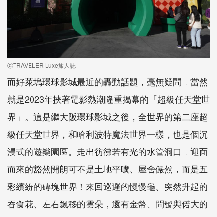
ⓒTRAVELER Luxe旅人誌
而好萊塢環球影城最近的轟動話題，毫無疑問，當然
就是2023年挾著電影熱潮隆重揭幕的「超級任天堂世
界」。這是繼大阪環球影城之後，全世界的第二座超
級任天堂世界，和哈利波特魔法世界一樣，也是個沉
浸式的遊樂園區。走出彷彿若有光的水管洞口，迎面
而來的豁然開朗可不是土地平曠、屋舍儼然，而是五
彩繽紛的磚塊世界！來回巡邏的慢慢龜、突然升起的
吞食花、左右飄移的雲朵，還有金幣、問號與偌大的