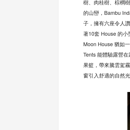
樹、肉桂樹、棕櫚
的山巒，Bambu 
子，擁有六座令人
著10套 Hous
Moon House
Tents 能體驗
果籃，帶來騰雲駕霧的
窗引入舒適的自然