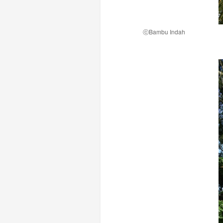
ⓒBambu Indah