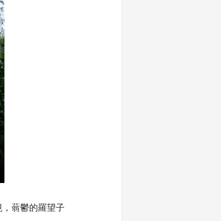
境，蓊鬱的羅望子