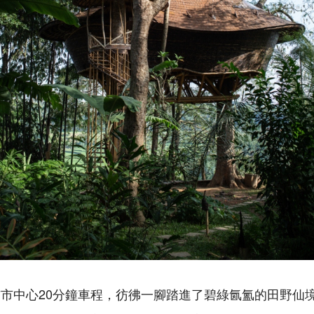
市中心20分鐘車程，彷彿一腳踏進了碧綠氤氳的田野仙