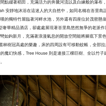
樹間點綴著稻田，充滿活力的奔騰河流以及白練般的瀑布
Indah 安靜地沐浴在這迷人的大自然中，如同名稱在峇里
讚嘆的獨特竹屋臨著河畔水池，另外還有四座位於茂密懸
e 的小型奢華精品酒店，卻處處展現著峇里島悠然無爭的老派
 猶如一彎如鉤新月，充滿著浪漫氣息的開放空間能將腳底下景色
露營在叢林樹冠高處的樂趣，床的四周設有可移動蚊帳，全部
魔幻快感，Tree House 則是連接三棵巨樹、全以竹
光。