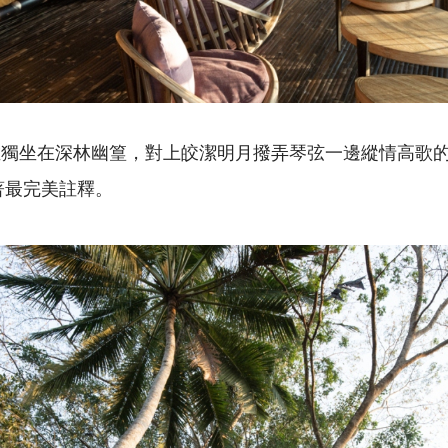
維獨坐在深林幽篁，對上皎潔明月撥弄琴弦一邊縱情高歌
擁有著最完美註釋。