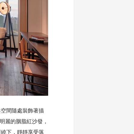
共空間隨處裝飾著描
用明麗的胭脂紅沙發，
環繞下，靜靜享受落