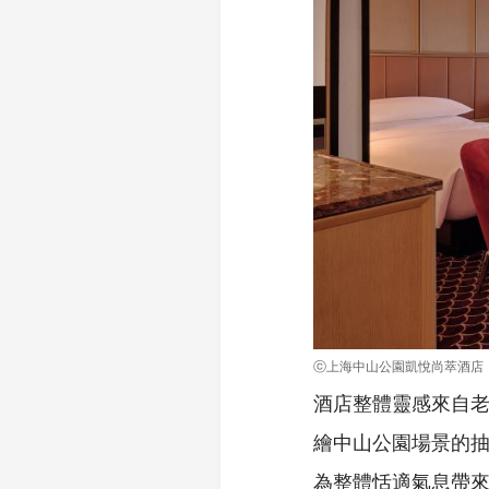
ⓒ上海中山公園凱悅尚萃酒店
酒店整體靈感來自
繪中山公園場景的抽
為整體恬適氣息帶