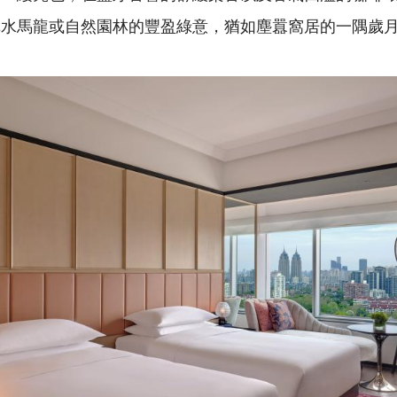
車水馬龍或自然園林的豐盈綠意，猶如塵囂窩居的一隅歲