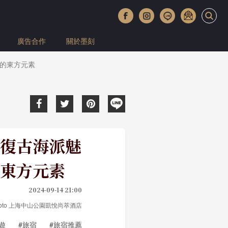
廣告合作
關於墨刻
的東方元素
復古海派魅
東方元素
2024-09-14 21:00
l ／photo 上海中山公園凱悅尚萃酒店
遊
#旅宿
#旅宿推薦