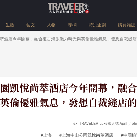
生活
藝文
人物
專欄
特別企劃
購買雜誌
萃酒店今年開幕，融合復古海派魅力時光與英倫優雅氣息，發想自裁縫店
園凱悅尚萃酒店今年開幕，融合
英倫優雅氣息，發想自裁縫店的
text TRAVELER Luxe旅人誌 Apri
#上海
#上海中山公園凱悅尚萃酒店
#中國旅