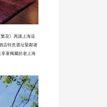
《繁花》再讓上海這
酒店特意選址緊鄰著
共享著獨屬於老上海