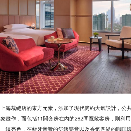
老上海裁縫店的東方元素，添加了現代簡約大氣設計，公
象畫作，而包括11間套房在內的262間寬敞客房，則利
來一縷亮色，在藍牙音響的舒緩樂音以及香氣四溢的咖啡