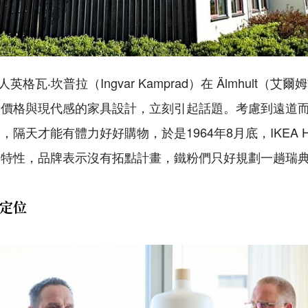
辦人英格瓦‧坎普拉（Ingvar Kamprad）在 Älmhult
民價格與現代感的家具設計，立刻引起話題。考慮到遠道
隔天才能有體力好好購物，於是1964年8月底，IKEA Ho
獨特性，品牌表示沒有拓點計畫，鐵粉們只好規劃一趟瑞
格定位