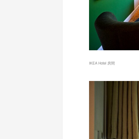
IKEA Hotel 房間