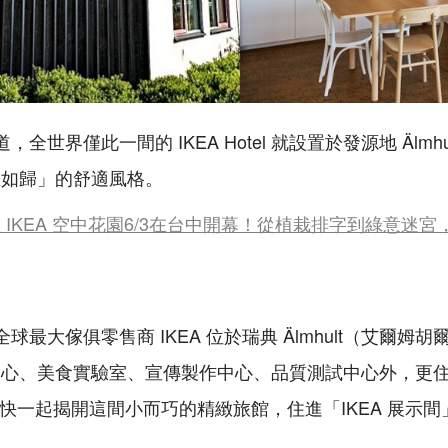
道，全世界僅此一間的 IKEA Hotel 就設置於發源地 Älmh
至如歸」的舒適風格。
IKEA 空中花園6/3在台中開幕！從植栽排字到綠意迷
球最大傢俱零售商 IKEA 位於瑞典 Älmhult（艾爾姆
中心、美食實驗室、宣傳製作中心、品質測試中心外，更
el」，快一起揭開這間小而巧的精緻旅館，住進「IKEA 展示