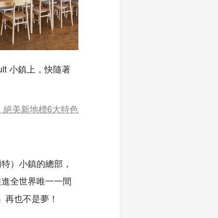
ult 小鎮上，快隨著
宮，絕美新地標6大特色
胡爾特）小鎮的總部，
住進全世界唯一一間
間」再也不是夢！