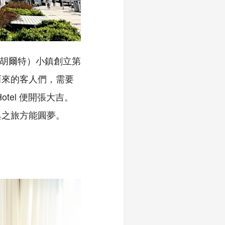
（艾爾姆胡爾特）小鎮創立第
而來的客人們，需要
tel 便開張大吉。
典之旅方能圓夢。