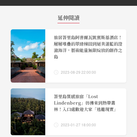
延伸閱讀
旅居峇里島阿普爾瓦凱賓斯基酒店！
層層堆疊的翠綠梯田到絕美湛藍的澄
澈海洋，藝術能量無限綻放的創作之
島
2023-08-29 22:00:00
峇里島質感旅宿「Lost
Lindenberg」彷彿來到熱帶叢
林！入口處歡迎大家「逃離現實」
2023-01-27 18:00:00