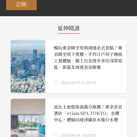
訂閱
延伸閱讀
暢玩東京晴空塔與周邊必去景點！東
京晴空塔下賞櫻、手作江戶切子傳統
工藝體驗、橋上自在漫步來往淺草地
區、限量北海道直送螃蟹
2024-04-07 21:00:00
富比士旅遊指南滿分推薦！東京皇宮
酒店「evian SPA TOKYO」水療
中心，體驗以純淨礦泉水進行水療
2024-04-04 10:00:00