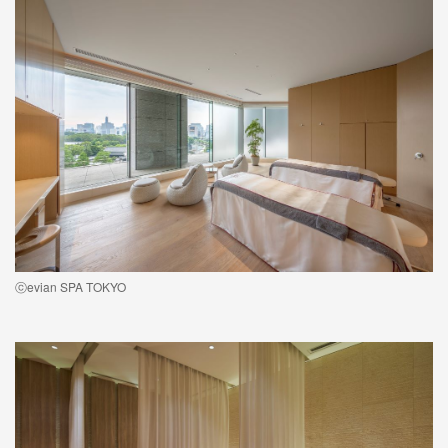
ⓒevian SPA TOKYO