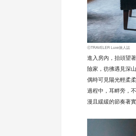
ⓒTRAVELER Luxe旅人誌
進入房內，抬頭望
險家，彷彿遇見深
偶時可見陽光輕柔柔
過程中，耳畔旁，
漫且緩緩的節奏著