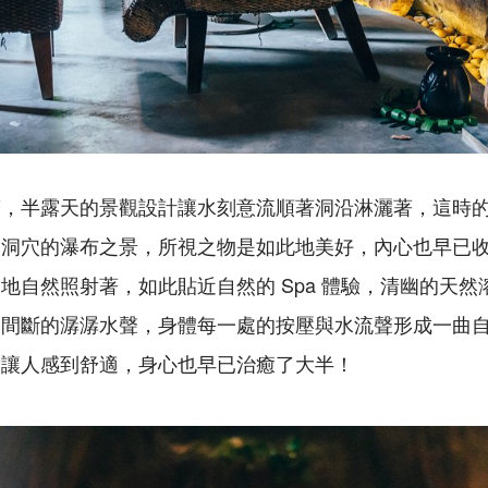
著，半露天的景觀設計讓水刻意流順著洞沿淋灑著，這時
山洞穴的瀑布之景，所視之物是如此地美好，內心也早已
地自然照射著，如此貼近自然的 Spa 體驗，清幽的天
不間斷的潺潺水聲，身體每一處的按壓與水流聲形成一曲
實讓人感到舒適，身心也早已治癒了大半！