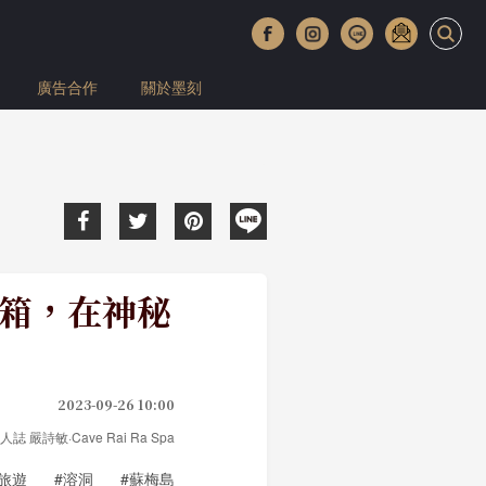
廣告合作
關於墨刻
a 開箱，在神秘
2023-09-26 10:00
旅人誌 嚴詩敏·Cave Rai Ra Spa
旅遊
#溶洞
#蘇梅島