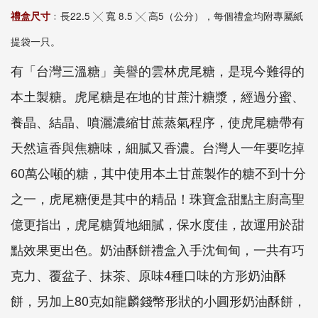
禮盒尺寸
﹕長22.5 ╳ 寬 8.5 ╳ 高5（公分），每個禮盒均附專屬紙
提袋一只。
有「台灣三溫糖」美譽的雲林虎尾糖，是現今難得的
本土製糖。虎尾糖是在地的甘蔗汁糖漿，經過分蜜、
養晶、結晶、噴灑濃縮甘蔗蒸氣程序，使虎尾糖帶有
天然這香與焦糖味，細膩又香濃。台灣人一年要吃掉
60萬公噸的糖，其中使用本土甘蔗製作的糖不到十分
之一，虎尾糖便是其中的精品！珠寶盒甜點主廚高聖
億更指出，虎尾糖質地細膩，保水度佳，故運用於甜
點效果更出色。奶油酥餅禮盒入手沈甸甸，一共有巧
克力、覆盆子、抹茶、原味4種口味的方形奶油酥
餅，另加上80克如龍麟錢幣形狀的小圓形奶油酥餅，