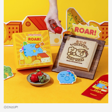
ⓒChizUP!