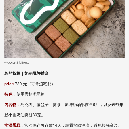
ⓒboîte à bijoux
島的祝福｜奶油酥餅禮盒
price
780 元（可常溫宅配）
特色
﹕使用雲林虎尾糖
內容物
﹕巧克力、覆盆子、抹茶、原味奶油酥餅各6片，以及錢幣形
狀小圓奶油酥餅80克。
常溫蛋糕
﹕常溫保存可存放14天，請置於陰涼處，避免接觸高溫。