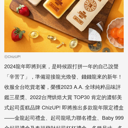
ⓒChizUP!
2024龍年即將到來，是時候跟打拼一年的自己說聲
「辛苦了」，準備迎接龍光煥發、錢錢龍來的新年！
收服全台吃貨老饕，榮獲2023 A.A. 全球純粹品味評
鑑三星獎、2022台灣烘焙大賞 TOP30 肯定的濃郁美
式起司蛋糕品牌 ChizUP! 即將推出多款龍年限定禮盒
——金龍起司禮盒、起司龍吼力聯名禮盒、Baby 999
金起司禮盒及春福發財起司杯杯禮盒，多種尺寸、多