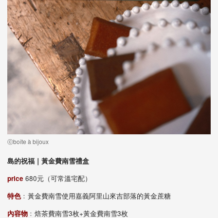
ⓒboîte à bijoux
島的祝福｜黃金費南雪禮盒
price
680元（可常溫宅配）
特色
﹕黃金費南雪使用嘉義阿里山來吉部落的黃金蔗糖
內容物
﹕焙茶費南雪3枚+黃金費南雪3枚