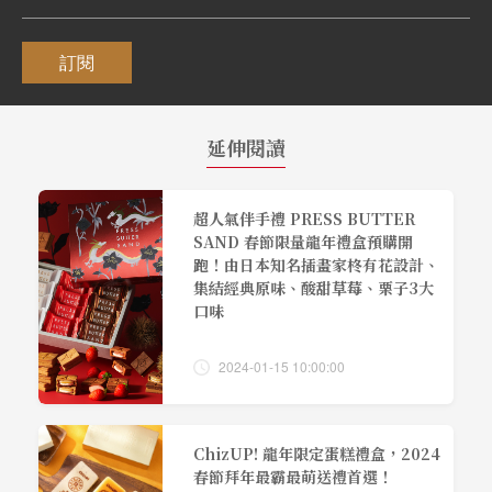
訂閱
延伸閱讀
超人氣伴手禮 PRESS BUTTER
SAND 春節限量龍年禮盒預購開
跑！由日本知名插畫家柊有花設計、
集結經典原味、酸甜草莓、栗子3大
口味
2024-01-15 10:00:00
ChizUP! 龍年限定蛋糕禮盒，2024
春節拜年最霸最萌送禮首選！