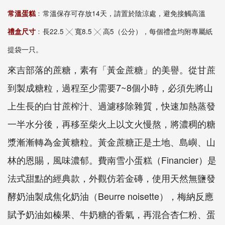
常溫蛋糕
﹕常溫保存可存放14天，請置於陰涼處，避免接觸高溫
禮盒尺寸
﹕長22.5 ╳ 寬8.5 ╳ 高5（公分），每個禮盒均附專屬紙
提袋一只。
來吉部落的蔗糖，素有「黃金蔗糖」的美譽。從甘蔗
到製成糖粒，過程至少需要7~8個小時，必須先將山
上生長的白甘蔗榨汁、過濾移除雜質，快速加熱蒸發
一半水分後，再移至柴火上以文火慢熬，將濃稠的糖
漿漸漸轉為金黃糖粒。黃金蔗糖正是土地、島嶼、山
林的恩賜，風味濃郁。費南雪小蛋糕（Financier）是
法式甜點的經典款，外觀仿若金磚，使用天然無鹽發
酵奶油製成焦化奶油（Beurre noisette），梅納反應
賦予奶油如榛果、牛奶糖的香氣，再混合杏仁粉、蛋