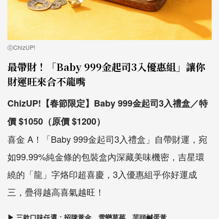
ⓒChizUP!
最帶財！「Baby 999金起司3入優惠組」讓你
財運旺來合不龍嘴
ChizUP!【春節限定】Baby 999金起司3入禮盒／特
價 $1050（原價 $1200）
喜金 A！「Baby 999金起司3入禮盒」自帶財運，宛
如99.99%純金條的包裝盒內深藏美味機密，吉星環
繞的「龍」字烙印超喜慶，3入優惠組乎你好運成
三，疊得越高喜氣越旺！
▶ 三款口味任選：招牌黃金、雪戀草莓、芋頭鹹蛋黃