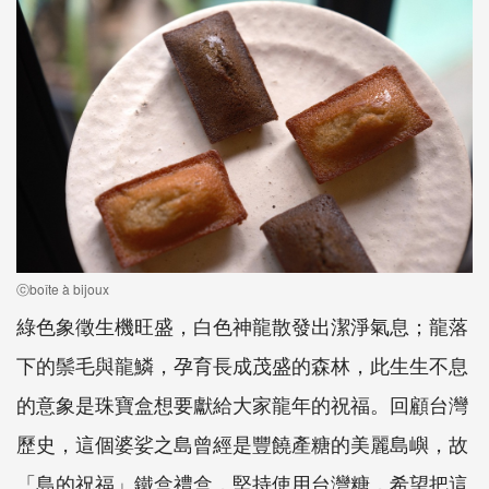
ⓒboîte à bijoux
綠色象徵生機旺盛，白色神龍散發出潔淨氣息；龍落
下的鬃毛與龍鱗，孕育長成茂盛的森林，此生生不息
的意象是珠寶盒想要獻給大家龍年的祝福。回顧台灣
歷史，這個婆娑之島曾經是豐饒產糖的美麗島嶼，故
「島的祝福」鐵盒禮盒，堅持使用台灣糖，希望把這