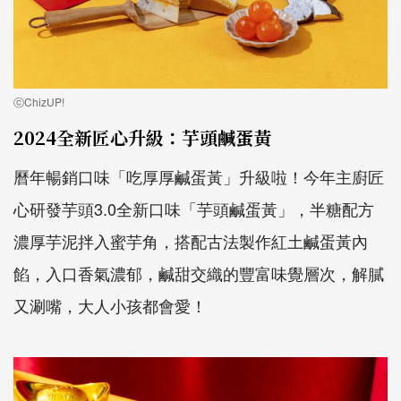
ⓒChizUP!
2024全新匠心升級：芋頭鹹蛋黃
曆年暢銷口味「吃厚厚鹹蛋黃」升級啦！今年主廚匠
心研發芋頭3.0全新口味「芋頭鹹蛋黃」，半糖配方
濃厚芋泥拌入蜜芋角，搭配古法製作紅土鹹蛋黃內
餡，入口香氣濃郁，鹹甜交織的豐富味覺層次，解膩
又涮嘴，大人小孩都會愛！