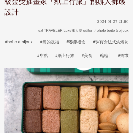
級金獎插畫家「紙上行旅」創辦人鄧彧
設計
2024-01-27 21:00
text TRAVELER Luxe旅人誌·editor ／photo boîte à bijoux
#boîte à bijoux
#島的祝福
#春節禮盒
#珠寶盒法式烘焙坊
#甜點
#紙上行旅
#美食
#設計
#鄧彧