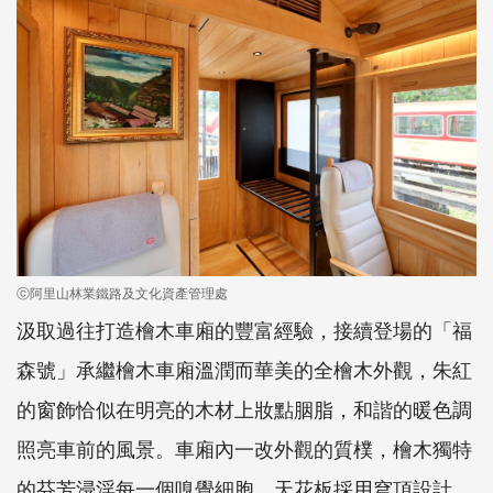
ⓒ阿里山林業鐵路及文化資產管理處
汲取過往打造檜木車廂的豐富經驗，接續登場的「福
森號」承繼檜木車廂溫潤而華美的全檜木外觀，朱紅
的窗飾恰似在明亮的木材上妝點胭脂，和諧的暖色調
照亮車前的風景。車廂內一改外觀的質樸，檜木獨特
的芬芳浸淫每一個嗅覺細胞。天花板採用穹頂設計，