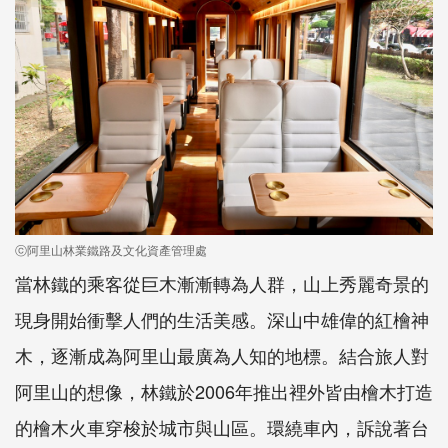
ⓒ阿里山林業鐵路及文化資產管理處
當林鐵的乘客從巨木漸漸轉為人群，山上秀麗奇景的
現身開始衝擊人們的生活美感。深山中雄偉的紅檜神
木，逐漸成為阿里山最廣為人知的地標。結合旅人對
阿里山的想像，林鐵於2006年推出裡外皆由檜木打造
的檜木火車穿梭於城市與山區。環繞車內，訴說著台