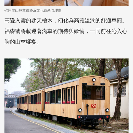
ⓒ阿里山林業鐵路及文化資產管理處
高聳入雲的參天檜木，幻化為高雅溫潤的舒適車廂。
福森號將載運著滿車的期待與歡愉，一同前往沁入心
脾的山林饗宴。