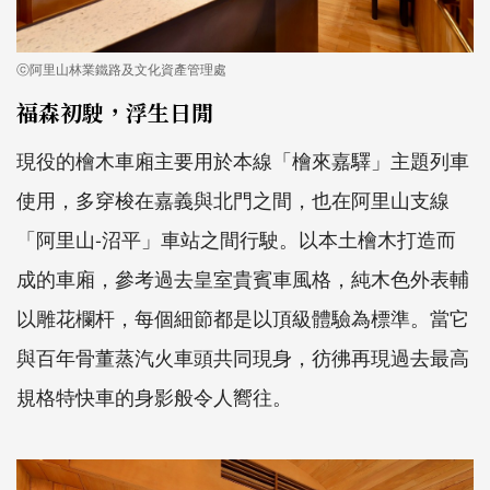
ⓒ阿里山林業鐵路及文化資產管理處
福森初駛，浮生日閒
現役的檜木車廂主要用於本線「檜來嘉驛」主題列車
使用，多穿梭在嘉義與北門之間，也在阿里山支線
「阿里山-沼平」車站之間行駛。以本土檜木打造而
成的車廂，參考過去皇室貴賓車風格，純木色外表輔
以雕花欄杆，每個細節都是以頂級體驗為標準。當它
與百年骨董蒸汽火車頭共同現身，彷彿再現過去最高
規格特快車的身影般令人嚮往。