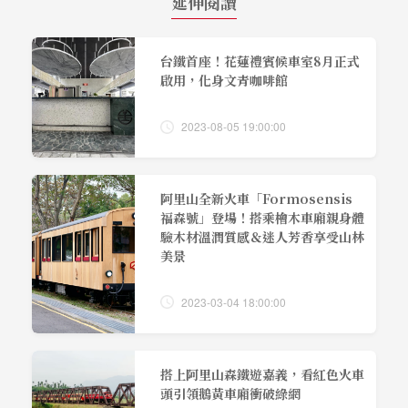
延伸閱讀
台鐵首座！花蓮禮賓候車室8月正式
啟用，化身文青咖啡館
2023-08-05 19:00:00
阿里山全新火車「Formosensis
福森號」登場！搭乘檜木車廂親身體
驗木材溫潤質感＆迷人芳香享受山林
美景
2023-03-04 18:00:00
搭上阿里山森鐵遊嘉義，看紅色火車
頭引領鵝黃車廂衝破綠網