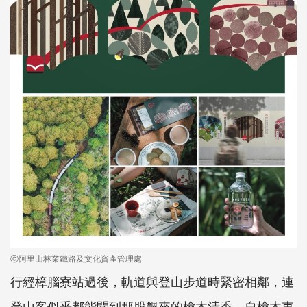
ⓒ阿里山林業鐵路及文化資產管理處
行經樟腦寮站過後，軌道與登山步道時緊密相鄰，連
登山客似乎都能聞到那股飄來的檜木清香。自檜木車