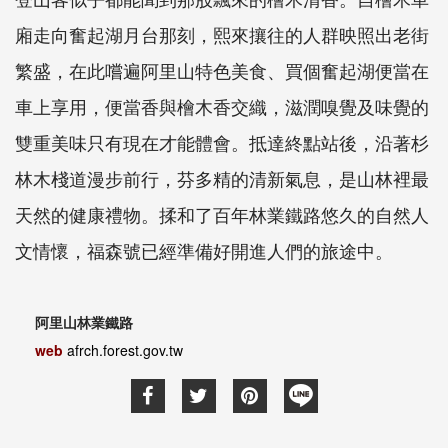
廂走向奮起湖月台那刻，熙來攘往的人群映照出老街
繁盛，在此嚐遍阿里山特色美食、買個奮起湖便當在
車上享用，便當香與檜木香交織，滋潤嗅覺及味覺的
雙重美味只有現在才能體會。抵達終點站後，沿著杉
林木棧道漫步前行，芬多精的清新氣息，是山林裡最
天然的健康禮物。揉和了百年林業鐵路悠久的自然人
文情懷，福森號已經準備好開進人們的旅途中。
阿里山林業鐵路
web
afrch.forest.gov.tw