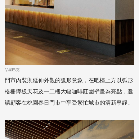
ⓒ星巴克
門市內裝則延伸外觀的弧形意象，在吧檯上方以弧形
格柵障板天花及一二樓大幅咖啡莊園壁畫為亮點，邀
請顧客在桃園春日門市中享受繁忙城市的清新寧靜。