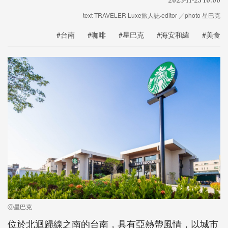
text TRAVELER Luxe旅人誌·editor ／photo 星巴克
#台南
#咖啡
#星巴克
#海安和緯
#美食
ⓒ星巴克
位於北迴歸線之南的台南，具有亞熱帶風情，以城市