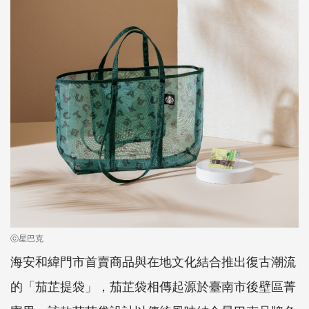
ⓒ星巴克
海安和緯門市首賣商品與在地文化結合推出復古潮流
的「茄芷提袋」，茄芷袋相傳起源於臺南市後壁區菁