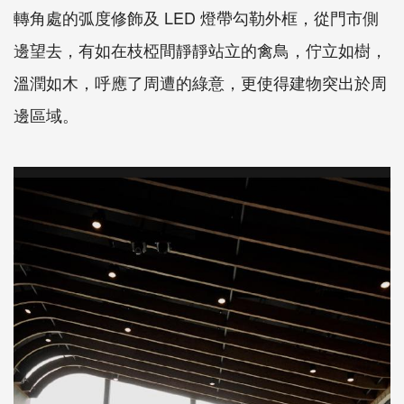
轉角處的弧度修飾及 LED 燈帶勾勒外框，從門市側
邊望去，有如在枝椏間靜靜站立的禽鳥，佇立如樹，
溫潤如木，呼應了周遭的綠意，更使得建物突出於周
邊區域。