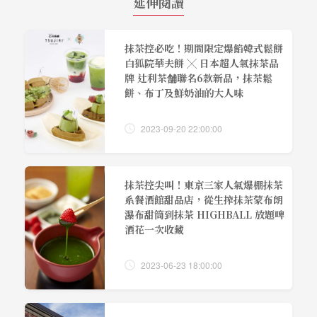
延伸閱讀
抹茶控必吃！期間限定爆餡韓式鬆餅
白狐院華夫餅 ╳ 日本超人氣抹茶品
牌 辻利茶舗聯名6款新品，抹茶鬆
餅、布丁及鮮奶油的大人味
2023-09-20 22:00:00
抹茶控尖叫！東京三家人氣爆棚抹茶
系餐酒館甜品店，從生搾抹茶蒙布朗
瀑布甜筒到抹茶 HIGHBALL 放題啤
酒花一次收藏
2023-06-23 18:00:00