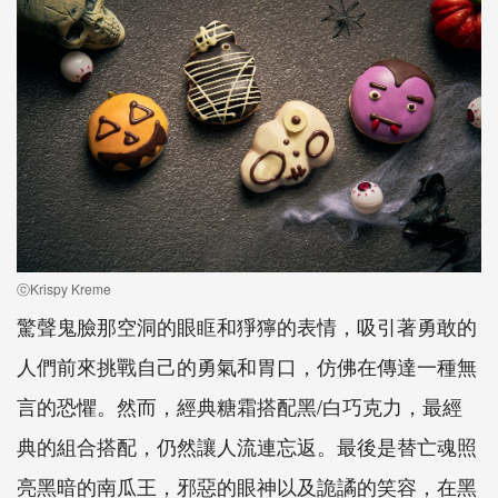
ⓒKrispy Kreme
驚聲鬼臉那空洞的眼眶和猙獰的表情，吸引著勇敢的
人們前來挑戰自己的勇氣和胃口，仿佛在傳達一種無
言的恐懼。然而，經典糖霜搭配黑/白巧克力，最經
典的組合搭配，仍然讓人流連忘返。最後是替亡魂照
亮黑暗的南瓜王，邪惡的眼神以及詭譎的笑容，在黑