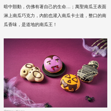
暗中顫動，仿佛有著自己的生命…；萬聖南瓜王表面
淋上南瓜巧克力，內餡也灌入南瓜卡士達，整口的南
瓜香味，是道地的南瓜王！