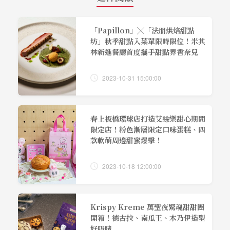
「Papillon」╳「法朋烘焙甜點
坊」秋季甜點入菜單限時限位！米其
林新進餐廳首度攜手甜點界香奈兒
2023-10-31 15:00:00
春上板橋環球店打造艾絲樂甜心期間
限定店！粉色漸層限定口味蛋糕、四
款軟萌周邊甜蜜爆擊！
2023-10-18 12:00:00
Krispy Kreme 萬聖夜驚魂甜甜圈
開箱！德古拉、南瓜王、木乃伊造型
好吸睛