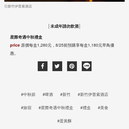
ⓒ新竹伊普索酒店
│未成年請勿飲酒│
星際奇遇中秋禮盒
price
原價每盒1,280元，8/25前預購享每盒1,180元早鳥優
惠。
#中秋節
#啤酒
#新竹
#新竹伊普索酒店
#旅宿
#星際奇遇中秋禮盒
#禮盒
#美食
#蛋黃酥