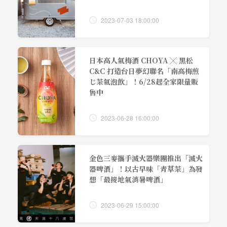
2023-07-03 18:00:00
日本高人氣梅酒 CHOYA ╳ 黑松
C&C 打造台日夢幻聯名「南高梅煎
じ茶氣泡飲」！6/28起全家限量販
售中
2023-06-28 16:00:00
金色三麥攜手滅火器樂團推出「滅火
器啤酒」！以古早味「青草茶」為發
想「最接地氣消暑啤酒」
2023-06-29 15:00:00