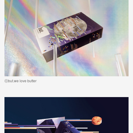
ⓒbut.we love butter