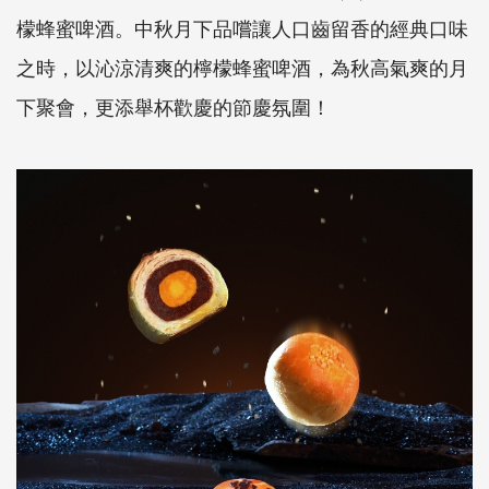
檬蜂蜜啤酒。中秋月下品嚐讓人口齒留香的經典口味
之時，以沁涼清爽的檸檬蜂蜜啤酒，為秋高氣爽的月
下聚會，更添舉杯歡慶的節慶氛圍！