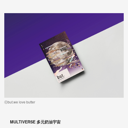
ⓒbut.we love butter
MULTIVERSE 多元奶油宇宙