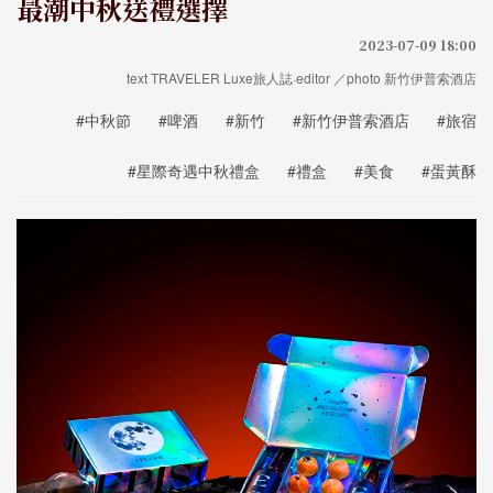
最潮中秋送禮選擇
2023-07-09 18:00
text TRAVELER Luxe旅人誌·editor ／photo 新竹伊普索酒店
#中秋節
#啤酒
#新竹
#新竹伊普索酒店
#旅宿
#星際奇遇中秋禮盒
#禮盒
#美食
#蛋黃酥