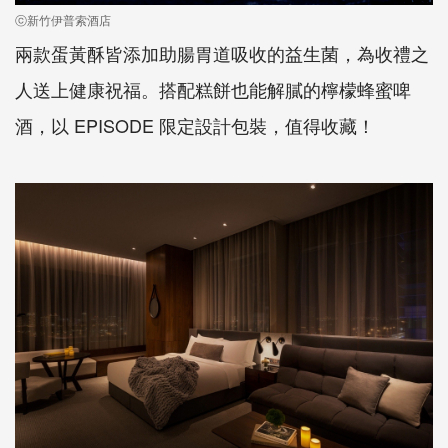
ⓒ新竹伊普索酒店
兩款蛋黃酥皆添加助腸胃道吸收的益生菌，為收禮之
人送上健康祝福。搭配糕餅也能解膩的檸檬蜂蜜啤
酒，以 EPISODE 限定設計包裝，值得收藏！