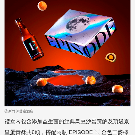
ⓒ新竹伊普索酒店
禮盒內包含添加益生菌的經典烏豆沙蛋黃酥及頂級京
皇蛋黃酥共6顆，搭配兩瓶 EPISODE ╳ 金色三麥檸