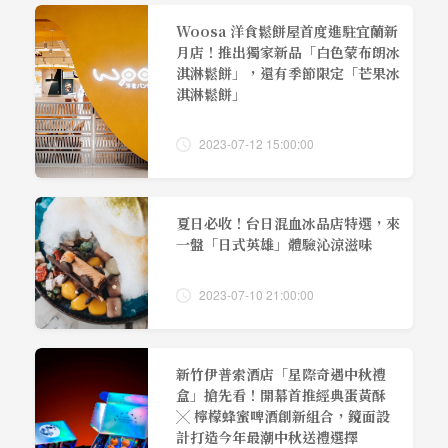
Woosa 洋食鬆餅屋首度進駐宜蘭新
月店！推出獨家新品「白色蒙布朗冰
淇淋鬆餅」，還有季節限定「芒果冰
淇淋鬆餅」
2023-07-12 15:00:00
夏日必收！台日混血冰品店特選，來
一盤「日式英雄」體驗沁涼滋味
2023-07-10 21:00:00
新竹伊普索酒店「星際奇遇中秋禮
盒」搶先看！開幕首推經典蛋黃酥
╳ 檸檬蜂蜜啤酒創新組合，鏡面設
計打造今年最潮中秋送禮選擇