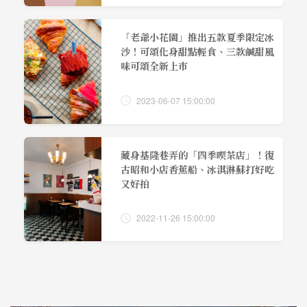
「老爺小花園」推出五款夏季限定冰
沙！可頌化身甜點輕食、三款鹹甜風
味可頌全新上市
2023-06-07 15:00:00
藏身基隆巷弄的「四季喫茶店」！復
古昭和小店香蕉船、冰淇淋蘇打好吃
又好拍
2022-11-26 15:00:00