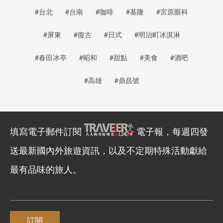
#台北
#台南
#咖啡
#基隆
#宮原眼科
#屏東
#復古
#日式
#明治町冰淇淋
#春田冰亭
#昭和
#甜點
#美食
#酒吧
#高雄
#鼎昌號
填寫電子郵件訂閱
電子報，每週四發
送最新國內外旅遊資訊，以及不定期特殊活動獻給
最有品味的旅人。
訂閱