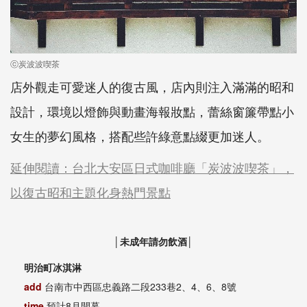
ⓒ炭波波喫茶
店外觀走可愛迷人的復古風，店內則注入滿滿的昭和
設計，環境以燈飾與動畫海報妝點，蕾絲窗簾帶點小
女生的夢幻風格，搭配些許綠意點綴更加迷人。
延伸閱讀：台北大安區日式咖啡廳「炭波波喫茶」，
以復古昭和主題化身熱門景點
│未成年請勿飲酒│
明治町冰淇淋
add
台南市中西區忠義路二段233巷2、4、6、8號
time
預計8月開幕