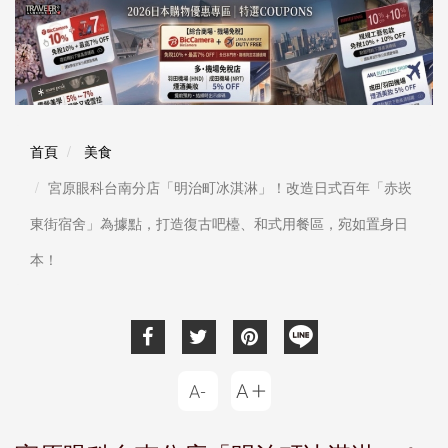
首頁
美食
宮原眼科台南分店「明治町冰淇淋」！改造日式百年「赤崁
東街宿舍」為據點，打造復古吧檯、和式用餐區，宛如置身日
本！