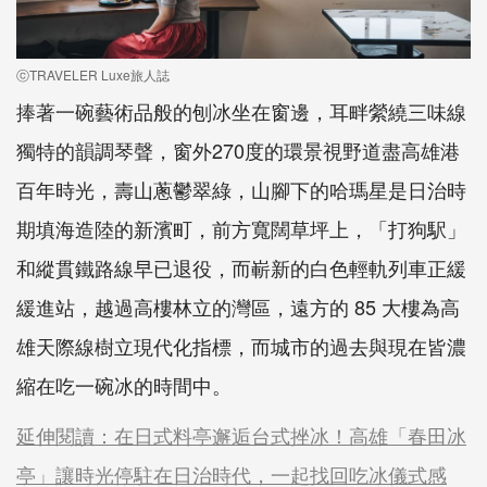
ⓒTRAVELER Luxe旅人誌
捧著一碗藝術品般的刨冰坐在窗邊，耳畔縈繞三味線
獨特的韻調琴聲，窗外270度的環景視野道盡高雄港
百年時光，壽山蔥鬱翠綠，山腳下的哈瑪星是日治時
期填海造陸的新濱町，前方寬闊草坪上，「打狗駅」
和縱貫鐵路線早已退役，而嶄新的白色輕軌列車正緩
緩進站，越過高樓林立的灣區，遠方的 85 大樓為高
雄天際線樹立現代化指標，而城市的過去與現在皆濃
縮在吃一碗冰的時間中。
延伸閱讀：在日式料亭邂逅台式挫冰！高雄「春田冰
亭」讓時光停駐在日治時代，一起找回吃冰儀式感