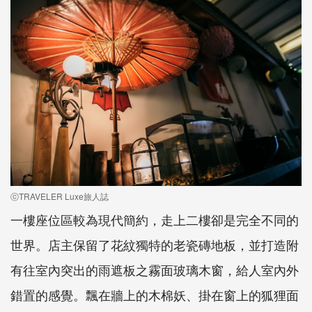
ⓒTRAVELER Luxe旅人誌
一樓座位區較為現代簡約，走上二樓卻是完全不同的
世界。店主保留了花紋獨特的老瓷磚地板，並打造附
有往室內突出的雨遮板之霧面玻璃木窗，給人室內外
錯置的感覺。飄在牆上的木棉妖、掛在窗上的狐狸面