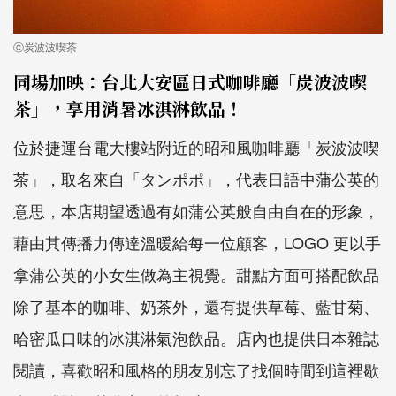
ⓒ炭波波喫茶
同場加映：台北大安區日式咖啡廳「炭波波喫
茶」，享用消暑冰淇淋飲品！
位於捷運台電大樓站附近的昭和風咖啡廳「炭波波喫
茶」，取名來自「タンポポ」，代表日語中蒲公英的
意思，本店期望透過有如蒲公英般自由自在的形象，
藉由其傳播力傳達溫暖給每一位顧客，LOGO 更以手
拿蒲公英的小女生做為主視覺。甜點方面可搭配飲品
除了基本的咖啡、奶茶外，還有提供草莓、藍甘菊、
哈密瓜口味的冰淇淋氣泡飲品。店內也提供日本雜誌
閱讀，喜歡昭和風格的朋友別忘了找個時間到這裡歇