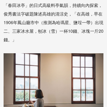
「春田冰亭」的日式高級料亭氣韻，持續向內探索，
俊秀書法字破題陳述高雄的清涼史，「在高雄，早在
1906年鳳山廳市中（推測為哈瑪星、鹽埕一帶）出現
二、三家冰水屋，刨冰（雪）一杯10錢、冰塊一斤20
錢。」