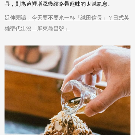
具，則為這裡增添幾縷略帶趣味的鬼魅氣息。
延伸閱讀：今天要不要來一杯「織田信長」？日式英
雄聖代出沒「屏東鼎昌號」