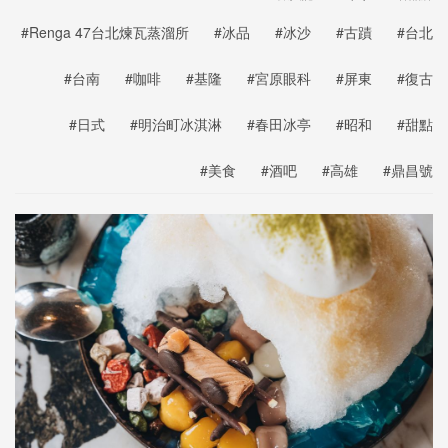
#Renga 47台北煉瓦蒸溜所
#冰品
#冰沙
#古蹟
#台北
#台南
#咖啡
#基隆
#宮原眼科
#屏東
#復古
#日式
#明治町冰淇淋
#春田冰亭
#昭和
#甜點
#美食
#酒吧
#高雄
#鼎昌號