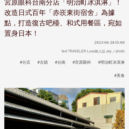
宮原眼科台南分店「明治町冰淇淋」！
改造日式百年「赤崁東街宿舍」為據
點，打造復古吧檯、和式用餐區，宛如
置身日本！
2023-06-28 15:00
text TRAVELER Luxe旅人誌 Jay ／photo
#分店
#古蹟
#台南
#宮原眼科
#明治町冰淇淋
#美食