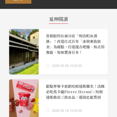
延伸閱讀
宮原眼科台南分店「明治町冰淇
淋」！改造日式百年「赤崁東街宿
舍」為據點，打造復古吧檯、和式用
餐區，宛如置身日本！
2023-06-28 15:00:00
甜點界畢卡索跟哈根達斯聯名！法國
必吃馬卡龍Pierre Hermé╳哈根
達斯推出三款冰品，超商也能買到
2023-06-18 10:00:00