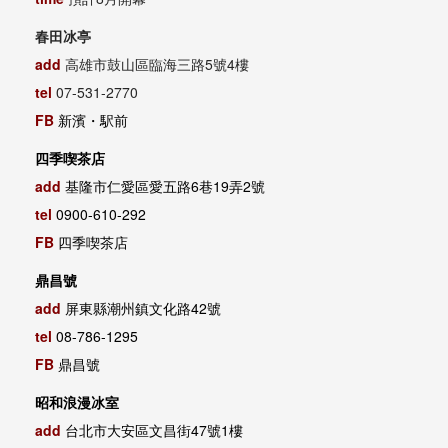
春田冰亭
add
高雄市鼓山區臨海三路5號4樓
tel
07-531-2770
FB
新濱・駅前
四季喫茶店
add
基隆市仁愛區愛五路6巷19弄2號
tel
0900-610-292
FB
四季喫茶店
鼎昌號
add
屏東縣潮州鎮文化路42號
tel
08-786-1295
FB
鼎昌號
昭和浪漫冰室
add
台北市大安區文昌街47號1樓