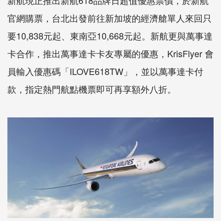
新航現正推出新航
618
品牌日超值優惠票價，於新航
官網購票，台北出發前往新加坡的經濟艙單人來回只
要
10,838
元起、東南亞
10,668
元起。新航更與萬事達
卡合作，推出萬事達卡卡友專屬的優惠，
KrisFlyer
會
員輸入優惠碼「
ILOVE618TW
」，並以萬事達卡付
款，指定熱門航點機票即可再享額外八折。