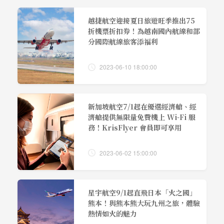
越捷航空迎接夏日旅遊旺季推出75
折機票折扣券！為越南國內航線和部
分國際航線旅客添福利
2023-06-10 18:00:00
新加坡航空7/1起在優選經濟艙、經
濟艙提供無限量免費機上 Wi-Fi 服
務！KrisFlyer 會員即可享用
2023-06-02 15:00:00
星宇航空9/1起直飛日本「火之國」
熊本！與熊本熊大玩九州之旅，體驗
熱情如火的魅力