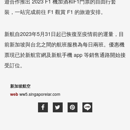
遊合作推出
2023 F1
機加酒和
F1
門票的自由行套
裝，一站完成前往
F1
觀賞
F1
的旅遊安排。
新航自
2023
年
5
月
31
日起已恢復至疫情前的運量，目
前新加坡與台北之間的航班服務為每日兩班。優惠機
票現已於新航官網及新航手機
app
等銷售通路開始接
受訂位。
新加坡航空
web
ww5.singaporeiar.com