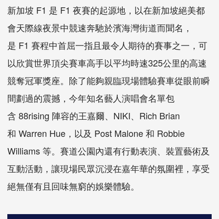
新加坡
F1
是
F1
夜賽的起源地，以在新加坡絕美都
會天際線夜景中競速奔馳於濱海灣街道而聞名，
是
F1
賽程中首屈一指且最令人期待的賽事之一，可
以欣賞世界頂尖賽車高手以平均時速
325
公里的高速
競奪冠軍獎座。除了能夠親臨現場體驗賽車從眼前瞬
間劃過的震撼，今年知名藝人演唱會名單包
含
88rising
陣容的王嘉爾、
NIKI
、
Rich Brian
和
Warren Hue
，以及
Post Malone
和
Robbie
Williams
等。賽道公園內還有行動表演、裝置藝術及
互動活動，讓現場民眾沉浸在嘉年華的氛圍裡，享受
絕無僅有且回味無窮的娛樂體驗。