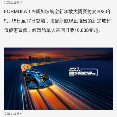
ⓒ新加坡航空
FORMULA 1 ®
新加坡航空新加坡大獎賽將於
2023
年
9
月
15
日至
17
日登場，搭配新航現正推出的新加坡超
值優惠票價，經濟艙單人來回只要
10,838
元起。
ⓒ新加坡航空