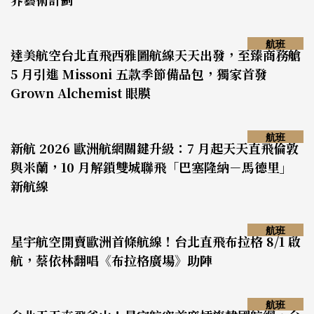
航班
達美航空台北直飛西雅圖航線天天出發，至臻商務艙
5 月引進 Missoni 五款季節備品包，獨家首發
Grown Alchemist 眼膜
航班
新航 2026 歐洲航網關鍵升級：7 月起天天直飛倫敦
與米蘭，10 月解鎖雙城聯飛「巴塞隆納－馬德里」
新航線
航班
星宇航空開賣歐洲首條航線！台北直飛布拉格 8/1 啟
航，蔡依林翻唱《布拉格廣場》助陣
航班