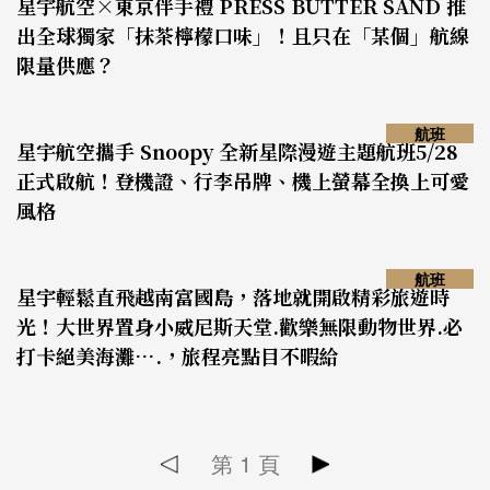
星宇航空×東京伴手禮 PRESS BUTTER SAND 推
出全球獨家「抹茶檸檬口味」！且只在「某個」航線
限量供應？
航班
星宇航空攜手 Snoopy 全新星際漫遊主題航班5/28
正式啟航！登機證、行李吊牌、機上螢幕全換上可愛
風格
航班
星宇輕鬆直飛越南富國島，落地就開啟精彩旅遊時
光！大世界置身小威尼斯天堂.歡樂無限動物世界.必
打卡絕美海灘….，旅程亮點目不暇給
第
1
頁